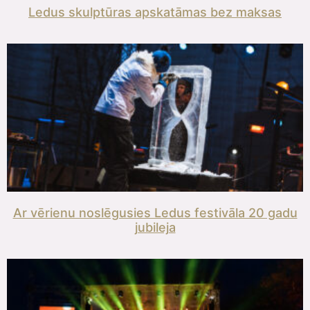
Ledus skulptūras apskatāmas bez maksas
Ar vērienu noslēgusies Ledus festivāla 20 gadu
jubileja