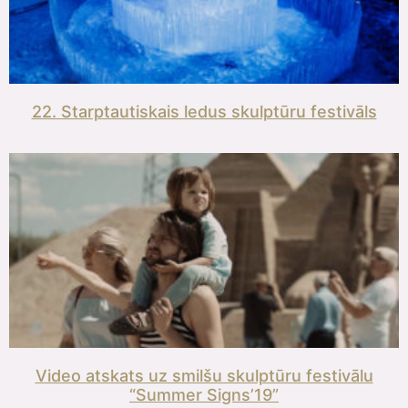
22. Starptautiskais ledus skulptūru festivāls
Video atskats uz smilšu skulptūru festivālu
“Summer Signs’19”