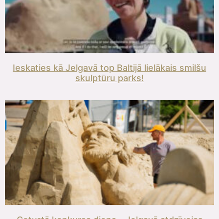
Ieskaties kā Jelgavā top Baltijā lielākais smilšu
skulptūru parks!