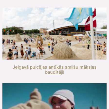
Jelgavā pulcējas antīkās smilšu mākslas
baudītāji!