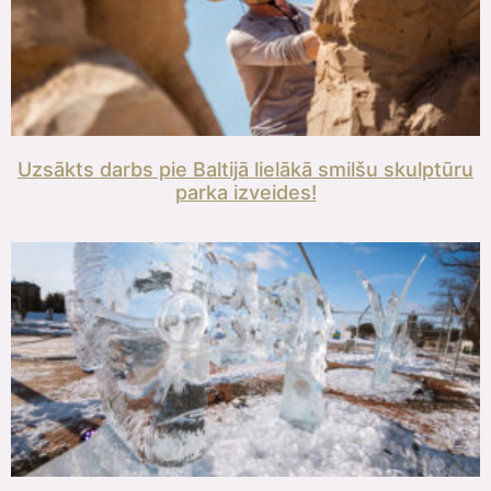
Uzsākts darbs pie Baltijā lielākā smilšu skulptūru
parka izveides!