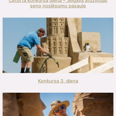
Ceturtā konkursa diena – Jelgavā atdzīvojas
seno noslēpumu pasaule
Konkursa 3. diena