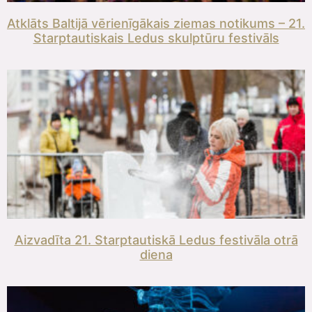
Atklāts Baltijā vērienīgākais ziemas notikums – 21.
Starptautiskais Ledus skulptūru festivāls
Aizvadīta 21. Starptautiskā Ledus festivāla otrā
diena