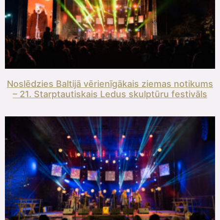
Noslēdzies Baltijā vērienīgākais ziemas notikums
– 21. Starptautiskais Ledus skulptūru festivāls