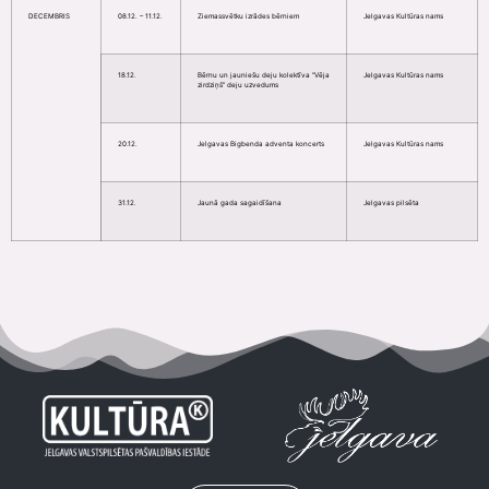
DECEMBRIS
08.12. – 11.12.
Ziemassvētku izrādes bērniem
Jelgavas Kultūras nams
18.12.
Bērnu un jauniešu deju kolektīva “Vēja
Jelgavas Kultūras nams
zirdziņš” deju uzvedums
20.12.
Jelgavas Bigbenda adventa koncerts
Jelgavas Kultūras nams
31.12.
Jaunā gada sagaidīšana
Jelgavas pilsēta