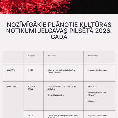
NOZĪMĪGĀKIE PLĀNOTIE KULTŪRAS
NOTIKUMI JELGAVAS PILSĒTĀ 2026.
GADĀ
Datums
Pasākums
Norises vieta
JANVĀRIS
24.01.
Bērnu un jauniešu deju kolektīva
Jelgavas Kultūras nams
“Ieviņa” koncerts
FEBRUĀRIS
07.02. –
27. Starptautiskais Ledus skulptūru
Pasta sala
08.02.
festivāls
Brīvdabas koncertzāle
Tēma: Ilūzijas spēks
“Mītava”
Slidotava
14.02.
Tautas deju ansambļu koncerts “Mēs
Jelgavas Kultūras nams
mīlam dejā”