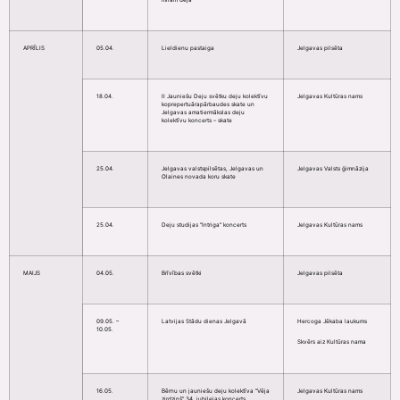
APRĪLIS
05.04.
Lieldienu pastaiga
Jelgavas pilsēta
18.04.
II Jauniešu Deju svētku deju kolektīvu
Jelgavas Kultūras nams
koprepertuārapārbaudes skate un
Jelgavas amatiermākslas deju
kolektīvu koncerts – skate
25.04.
Jelgavas valstspilsētas, Jelgavas un
Jelgavas Valsts ģimnāzija
Olaines novada koru skate
25.04.
Deju studijas “Intriga” koncerts
Jelgavas Kultūras nams
MAIJS
04.05.
Brīvības svētki
Jelgavas pilsēta
09.05. –
Latvijas Stādu dienas Jelgavā
Hercoga Jēkaba laukums
10.05.
Skvērs aiz Kultūras nama
16.05.
Bērnu un jauniešu deju kolektīva “Vēja
Jelgavas Kultūras nams
zirdziņš” 34. jubilejas koncerts