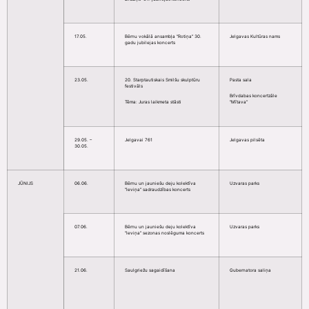
17.05.
Bērnu vokālā ansambļa “Rotiņa” 30.
Jelgavas Kultūras nams
gadu jubilejas koncerts
23.05.
20. Starptautiskais Smilšu skulptūru
Pasta sala
festivāls
Brīvdabas koncertzāle
Tēma: Juras laikmeta stāsti
“Mītava”
29.05. –
Jelgavai 761
Jelgavas pilsēta
30.05.
JŪNIJS
06.06.
Bērnu un jauniešu deju kolektīva
Uzvaras parks
“Ieviņa” sadraudzības koncerts
07.06.
Bērnu un jauniešu deju kolektīva
Uzvaras parks
“Ieviņa” sezonas noslēguma koncerts
21.06.
Saulgriežu sagaidīšana
Gubernatora saliņa