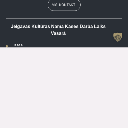
VISI KONTAKTI
Jelgavas Kultūras Nama Kases Darba Laiks
Vasarā
Kase
+371 63084679
P
SLĒGTS
O
15.00 – 19.00
T
SLĒGTS
C
15.00 – 19.00
PK
SLĒGTS