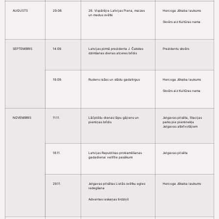
AUGUSTS
29.08.
26. Vispārējie Latvijas Piena, maizes
Hercoga Jēkaba laukums
un medus svētki
Skvērs aiz Kultūras nama
SEPTEMBRIS
14.09.
Latvijas pirmā prezidenta J. Čakstes
Prezidentu skvērs
dzimšanas dienas atceres brīdis
19.09.
Rudens ražas un stādu gadatirgus
Hercoga Jēkaba laukums
Skvērs aiz Kultūras nama
NOVEMBRIS
11.11.
Lāčplēšu dienas lāpu gājiens un
Jelgavas pilsēta, Stacijas
piemiņas brīdis
parks pie pieminekļa
Jelgavas atbrīvotājiem
18.11.
Latvijas Republikas proklamēšanas
Jelgavas pilsēta
gadadienai veltītie pasākumi
29.11.
Jelgavas pilsētas Lielās svētku egles
Hercoga Jēkaba laukums
iedegšana
Adventes ieskaņas tirdziņš