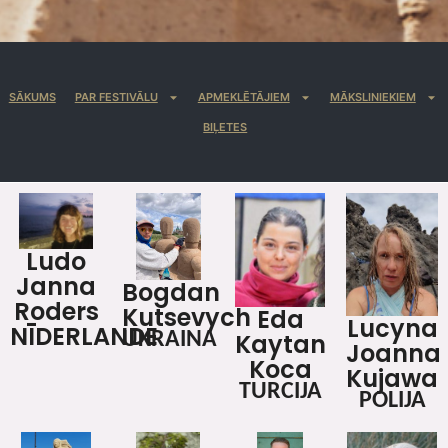
SĀKUMS
PAR FESTIVĀLU
APMEKLĒTĀJIEM
MĀKSLINIEKIEM
BIĻETES
Ludo
Janna
Bogdan
Roders
Kutsevych
Eda
Lucyna
NĪDERLANDE
Kaytan
UKRAINA
Joanna
Koca
Kujawa
TURCIJA
POLIJA