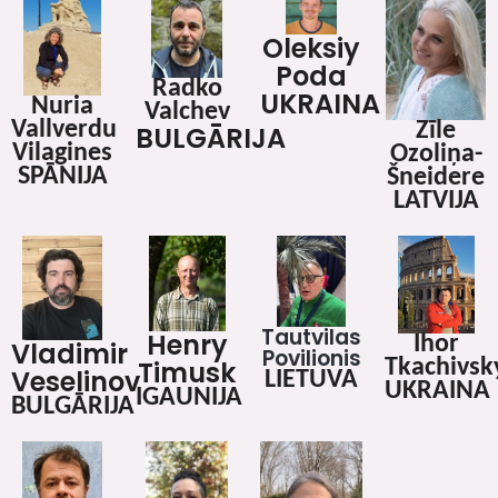
Oleksiy
Poda
Radko
UKRAINA
Nuria
Valchev
Vallverdu
Zīle
BULGĀRIJA
Vilagines
Ozoliņa-
SPĀNIJA
Šneidere
LATVIJA
Tautvilas
Henry
Ihor
Vladimir
Povilionis
Timusk
Tkachivsk
Veselinov
LIETUVA
UKRAINA
IGAUNIJA
BULGĀRIJA