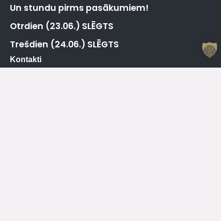
Un stundu pirms pasākumiem!
Otrdien (23.06.) SLĒGTS
Trešdien (24.06.) SLĒGTS
Kontakti
Jelgavas Kultūras nams
Kr. Barona 6, Jelgava, LV – 3001
Dežurants
+371 63005432
Jelgavas Kultūras Nama Darba Laiks
P
08.00 – 19.00
O
08.00 – 19.00
T
08.00 – 19.00