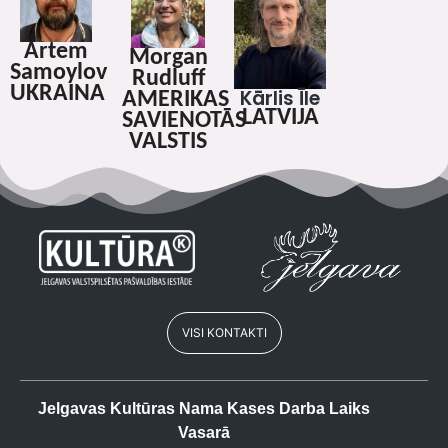
Artem
Morgan
Samoylov
Rudluff
UKRAINA
Kārlis Īle
AMERIKAS
LATVIJA
SAVIENOTĀS
VALSTIS
VISI KONTAKTI
Jelgavas Kultūras Nama Kases Darba Laiks
Vasarā