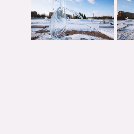
Jelgavas Kultūras Nama Kases