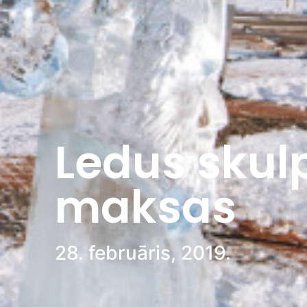
Ledus skul
maksas
28. februāris, 2019.