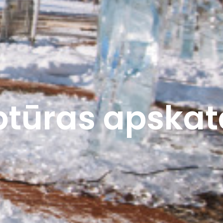
ptūras apska