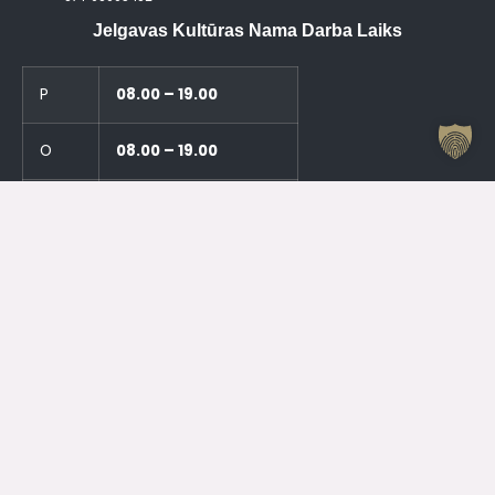
Jelgavas Kultūras Nama Darba Laiks
P
08.00 – 19.00
O
08.00 – 19.00
T
08.00 – 19.00
C
08.00 – 19.00
PK
08.00 – 19.00
S
10.00 – 15.00
SV
SLĒGTS
Pasākumu norises laikā Kultūras