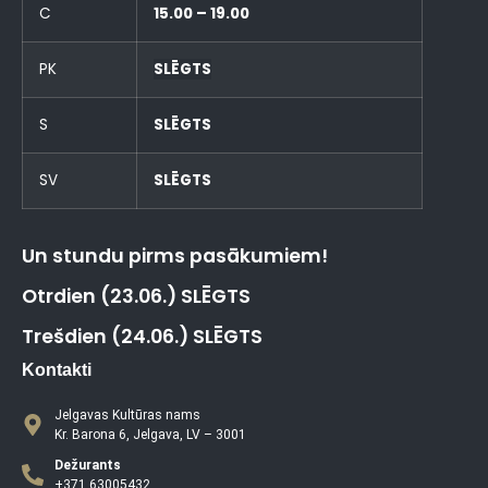
C
15.00 – 19.00
PK
SLĒGTS
S
SLĒGTS
SV
SLĒGTS
Un stundu pirms pasākumiem!
Otrdien (23.06.) SLĒGTS
Trešdien (24.06.) SLĒGTS
Kontakti
Jelgavas Kultūras nams
Kr. Barona 6, Jelgava, LV – 3001
Dežurants
+371 63005432