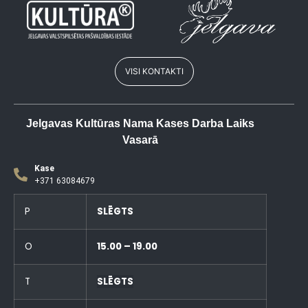
VISI KONTAKTI
Jelgavas Kultūras Nama Kases Darba Laiks
Vasarā
Kase
+371 63084679
P
SLĒGTS
O
15.00 – 19.00
T
SLĒGTS