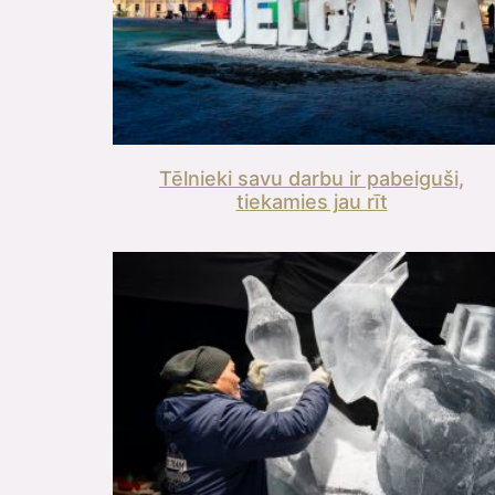
Tēlnieki savu darbu ir pabeiguši,
tiekamies jau rīt