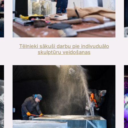
Tēlnieki sākuši darbu pie indivuduālo
skulptūru veidošanas