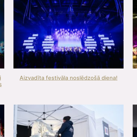
i
Aizvadīta festivāla noslēdzošā diena!
s