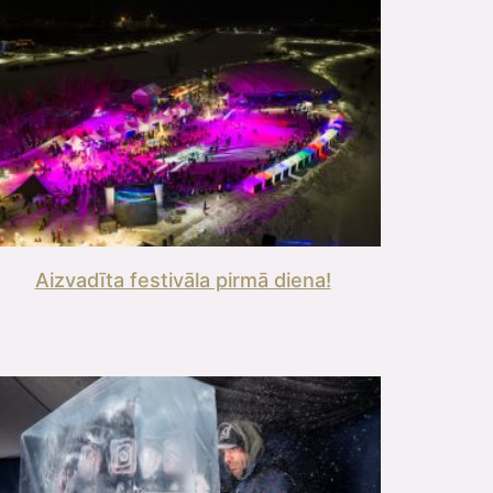
Aizvadīta festivāla pirmā diena!