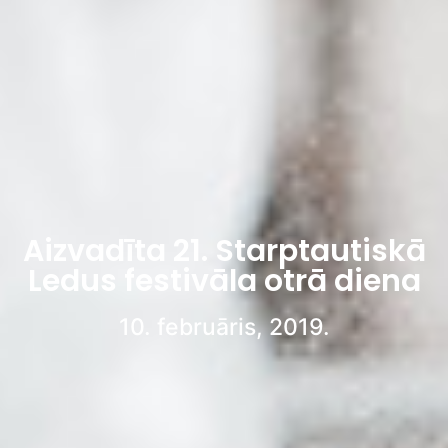
Aizvadīta 21. Starptautiskā
Ledus festivāla otrā diena
10. februāris, 2019.