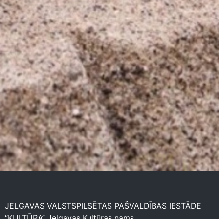
JELGAVAS VALSTSPILSĒTAS PAŠVALDĪBAS IESTĀDE
“KULTŪRA” Jelgavas Kultūras nams.