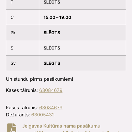
T
SLĒGTS
C
15.00 – 19.00
Pk
SLĒGTS
S
SLĒGTS
Sv
SLĒGTS
Un stundu pirms pasākumiem!
Kases tālrunis:
63084679
Kases tālrunis:
63084679
Dežurants:
63005432
Jelgavas Kultūras nama pasākumu