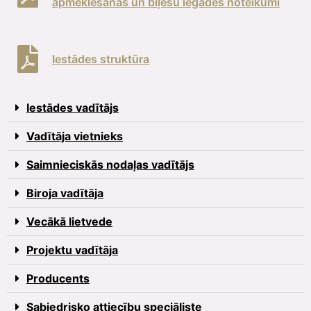
apmeklēšanas un biļešu iegādes noteikumi
Iestādes struktūra
Iestādes vadītājs
Vadītāja vietnieks
Saimnieciskās nodaļas vadītājs
Biroja vadītāja
Vecākā lietvede
Projektu vadītāja
Producents
Sabiedrisko attiecību speciāliste