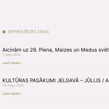
IEPRIEKŠĒJĀS ZIŅAS
Aicinām uz 26. Piena, Maizes un Medus svē
7. jūlijs, 2026.
Lasīt vairāk »
KULTŪRAS PASĀKUMI JELGAVĀ – JŪLIJS /
30. jūnijs, 2026.
Lasīt vairāk »