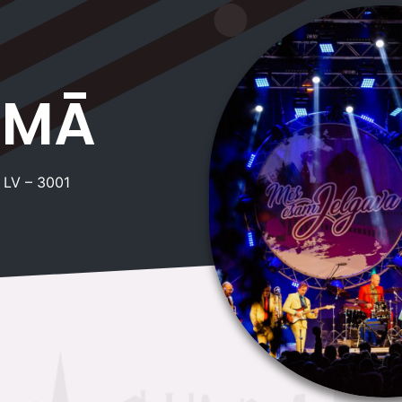
AMĀ
 LV – 3001