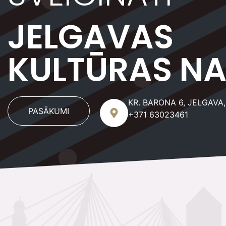
/ AUGUSTS
JELGAVAS
KULTŪRAS N
UZZINĀT VAIRĀK
KR. BARONA 6, JELGAVA,
PASĀKUMI
+371 63023461