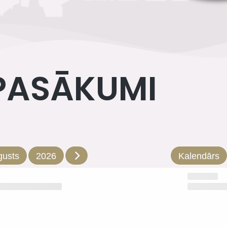
PASĀKUMI
gusts
2026
Kalendārs