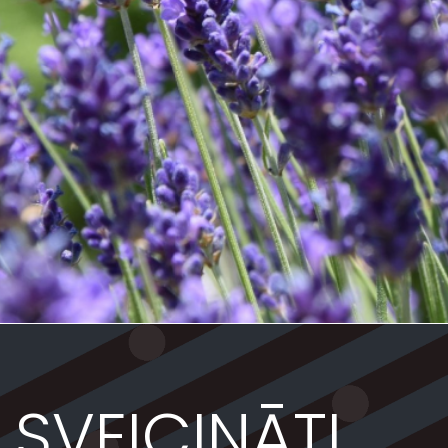
KULTŪRAS PA
SVEICINĀTI