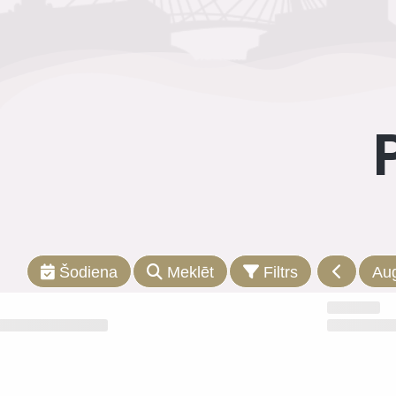
Šodiena
Meklēt
Filtrs
Au