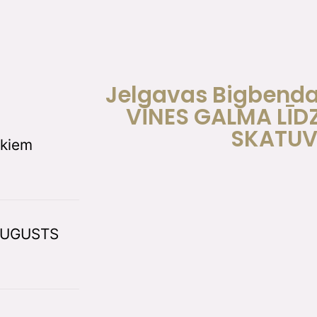
Jelgavas Bigbenda
VĪNES GALMA LĪD
SKATUV
tkiem
 AUGUSTS