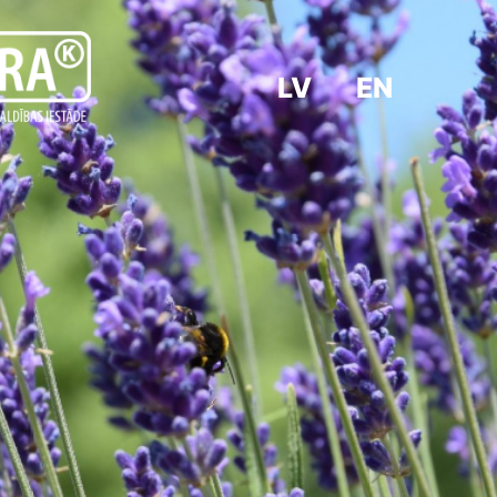
LV
EN