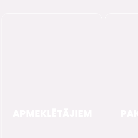
APMEKLĒTĀJIEM
PA