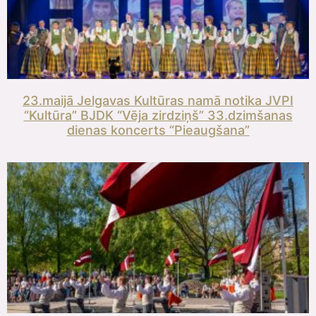
23.maijā Jelgavas Kultūras namā notika JVPI
“Kultūra” BJDK “Vēja zirdziņš” 33.dzimšanas
dienas koncerts “Pieaugšana”