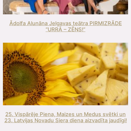
Ādolfa Alunāna Jelgavas teātra PIRMIZRĀDE
“URRĀ – ZĒNS!”
25. Vispārēje Piena, Maizes un Medus svētki un
23. Latvijas Novadu Siera diena aizvadīta jaudīgi!