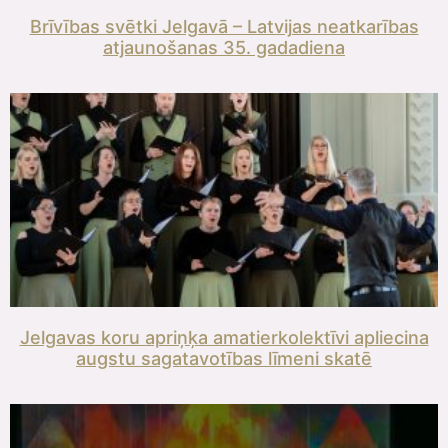
Brīvības svētki Jelgavā – Latvijas neatkarības
atjaunošanas 35. gadadiena
Jelgavas koru apriņķa amatierkolektīvi apliecina
augstu sagatavotības līmeni skatē