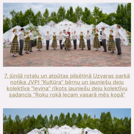
7. jūnijā rotaļu un atpūtas pilsētiņā Uzvaras parkā
notika JVPI “Kultūra” bērnu un jauniešu deju
kolektīva “Ieviņa” rīkots jauniešu deju kolektīvu
sadancis “Roku rokā lecam vasarā mēs kopā”