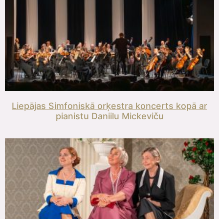
Liepājas Simfoniskā orķestra koncerts kopā ar
pianistu Daniilu Mickeviču