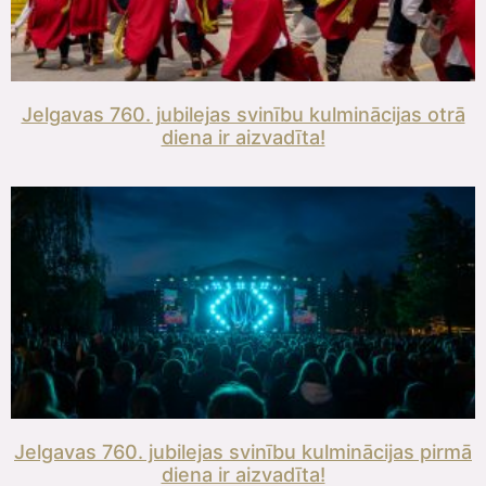
Jelgavas 760. jubilejas svinību kulminācijas otrā
diena ir aizvadīta!
Jelgavas 760. jubilejas svinību kulminācijas pirmā
diena ir aizvadīta!