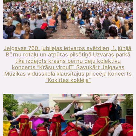
Jelgavas 760. jubilejas ietvaros svētdien, 1. jūnijā,
Bērnu rotaļu un atpūtas pilsētiņā Uzvaras parkā
tika izdejots krāšņs bērnu deju kolektīvu
koncerts “Krāsu virpulī”. Savukārt Jelgavas
Mūzikas vidusskolā klausītājus priecēja koncerts
“Koklītes koklēja”