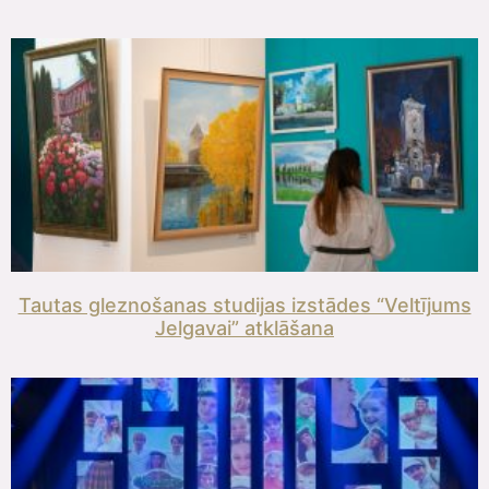
Tautas gleznošanas studijas izstādes “Veltījums
Jelgavai” atklāšana