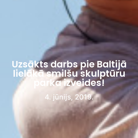
Uzsākts darbs pie Baltijā
lielākā smilšu skulptūru
parka izveides!
4. jūnijs, 2019.