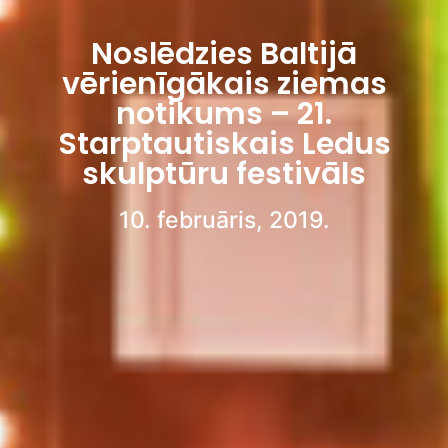
Noslēdzies Baltijā
vērienīgākais ziemas
notikums – 21.
Starptautiskais Ledus
skulptūru festivāls
10. februāris, 2019.