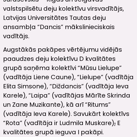
valstspilsētu deju kolektīvu virsvadītājs,
Latvijas Universitātes Tautas deju
ansambļa “Dancis” mākslinieciskais
vadītājs.
Augstākās pakāpes vērtējumu vidējās
paaudzes deju kolektīvu D kvalitātes
grupā saņēma kolektīvi “Mūsu Lielupe”
(vadītāja Liene Caune), “Lielupe” (vadītāja
Elita Simsone), “Diždancis” (vadītāja Ieva
Karele), “Laipa” (vadītājas Mārīte Skrinda
un Zane Muzikante), kā arī “Ritums”
(vadītāja Ieva Karele). Savukārt kolektīvs
“Rota” (vadītāja ir Ludmila Muskare)
,
E
kvalitātes grupā ieguva I pakāpi.