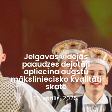
Jelgavas vidējās
paaudzes dejotāji
apliecina augstu
māksliniecisko kvalitāti
skatē
15. aprīlis, 2025.