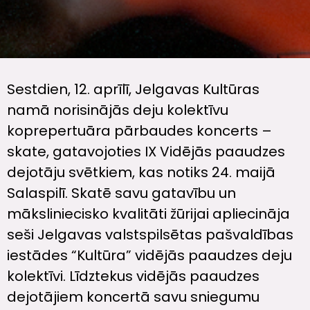
Sestdien, 12. aprīlī, Jelgavas Kultūras
namā norisinājās deju kolektīvu
koprepertuāra pārbaudes koncerts –
skate, gatavojoties IX Vidējās paaudzes
dejotāju svētkiem, kas notiks 24. maijā
Salaspilī. Skatē savu gatavību un
māksliniecisko kvalitāti žūrijai apliecināja
seši Jelgavas valstspilsētas pašvaldības
iestādes “Kultūra” vidējās paaudzes deju
kolektīvi. Līdztekus vidējās paaudzes
dejotājiem koncertā savu sniegumu