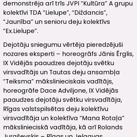
demonstrēja arī trīs JVPI “Kultūra” A grupu
kolektīvi TDA “Lielupe”, “Diždancis”,
“Jaunība” un senioru deju kolektīvs
“Ex.Lielupe”.
Dejotāju sniegumu vērtēja pieredzējuši
nozares eksperti – horeogrāfs Jānis Ērglis,
IX Vidējās paaudzes dejotāju svētku
virsvadītājs un Tautas deju ansambļa
“Teiksma” mākslinieciskais vadītājs,
horeogrāfe Dace Adviljone, IX Vidējās
paaudzes dejotāju svētku virsvadītāja,
Rīgas valstspilsētas deju kolektīvu
virsvadītāja un kolektīva “Mana Rotaļa”
mākslinieciskā vadītāja, kā arī Rolands
Juraševskis – Rīgas un Jelgavas