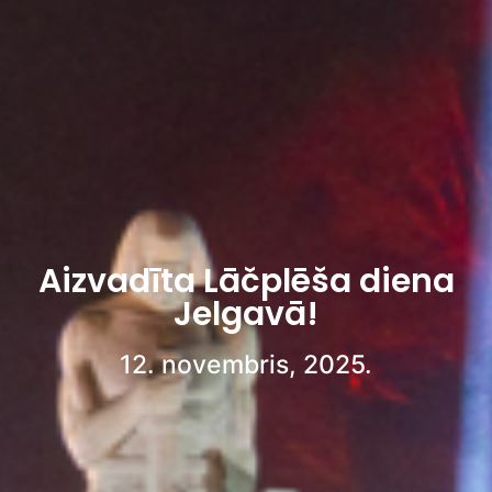
Aizvadīta Lāčplēša diena
Jelgavā!
12. novembris, 2025.