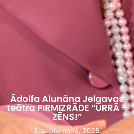
Ādolfa Alunāna Jelgavas
teātra PIRMIZRĀDE “URRĀ –
ZĒNS!”
3. septembris, 2025.