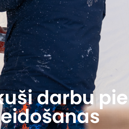
kuši darbu pi
veidošanas