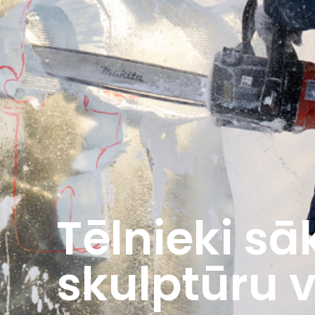
Tēlnieki sā
skulptūru 