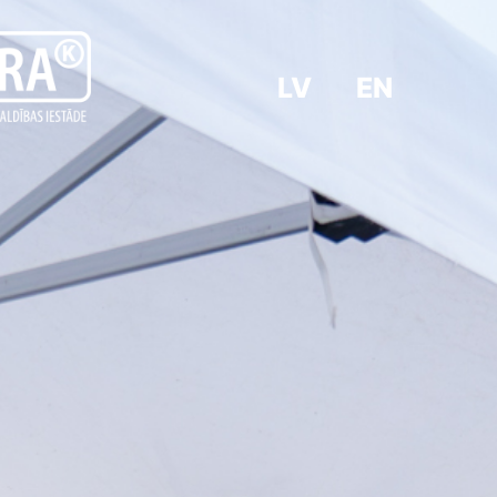
LV
EN