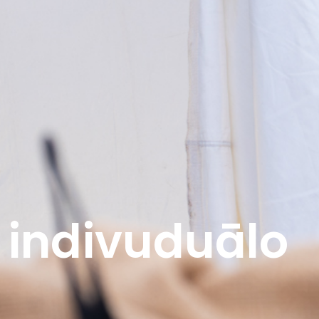
e indivuduālo