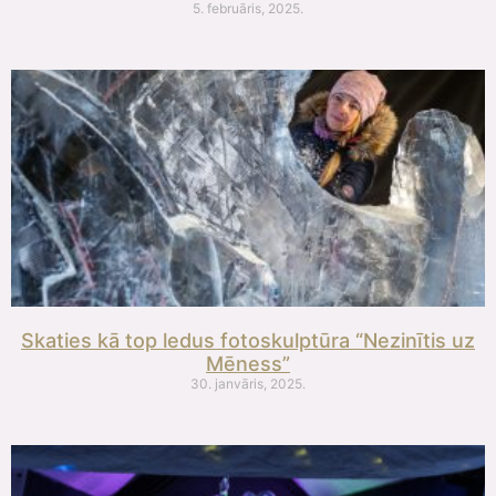
5. februāris, 2025.
Skaties kā top ledus fotoskulptūra “Nezinītis uz
Mēness”
30. janvāris, 2025.