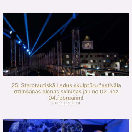
25. Starptautiskā Ledus skulptūru festivāla
dzimšanas dienas svinības jau no 02. līdz
04.februārim!
2. februāris, 2024.