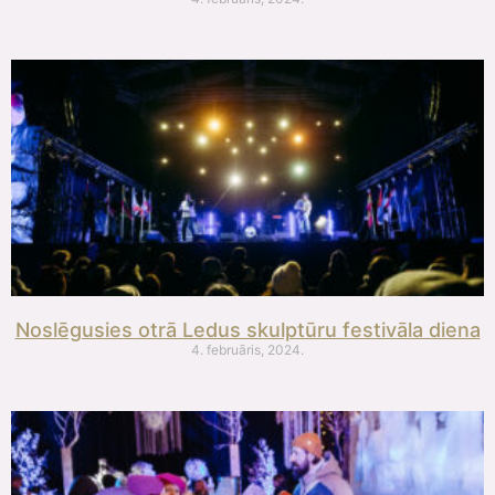
Noslēgusies otrā Ledus skulptūru festivāla diena
4. februāris, 2024.