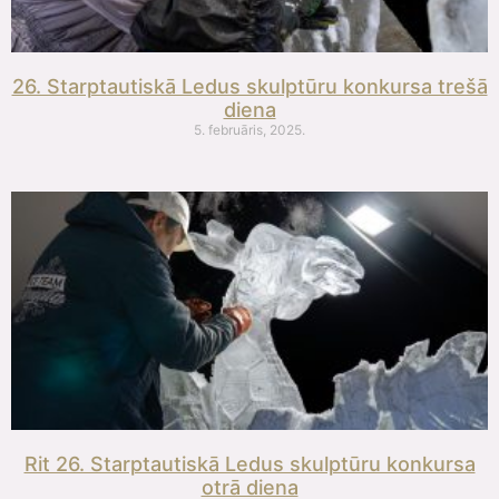
26. Starptautiskā Ledus skulptūru konkursa trešā
diena
5. februāris, 2025.
Rit 26. Starptautiskā Ledus skulptūru konkursa
otrā diena