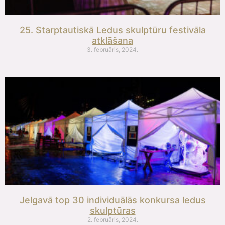
25. Starptautiskā Ledus skulptūru festivāla
atklāšana
3. februāris, 2024.
Jelgavā top 30 individuālās konkursa ledus
skulptūras
2. februāris, 2024.