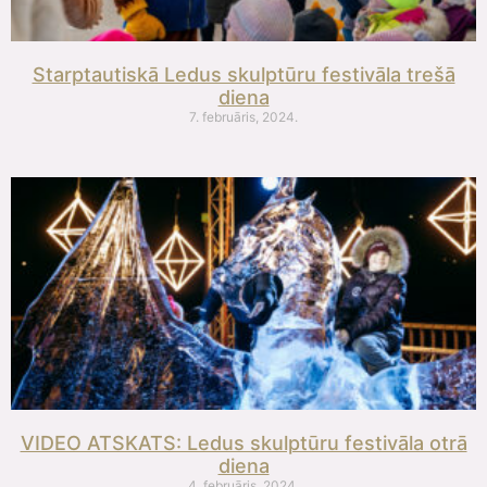
Starptautiskā Ledus skulptūru festivāla trešā
diena
7. februāris, 2024.
VIDEO ATSKATS: Ledus skulptūru festivāla otrā
diena
4. februāris, 2024.