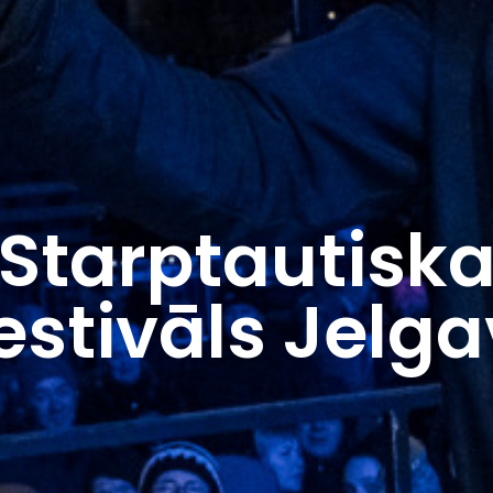
 Starptautiska
estivāls Jelg