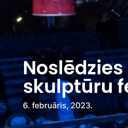
Noslēdzies
skulptūru f
6. februāris, 2023.