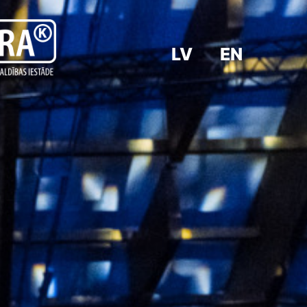
LV
EN