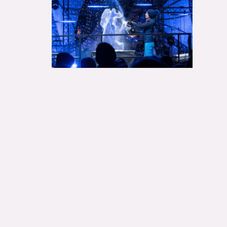
Jelgavas Kultūras Nama Kases