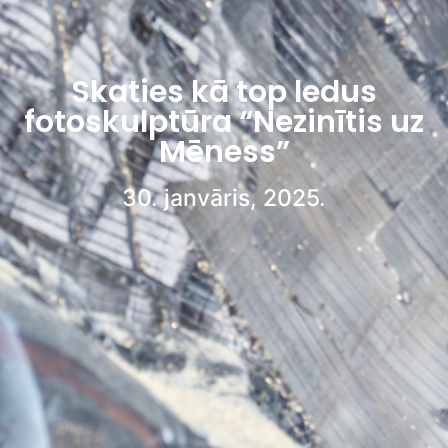
Skaties kā top ledus
fotoskulptūra “Nezinītis uz
Mēness”
30. janvāris, 2025.