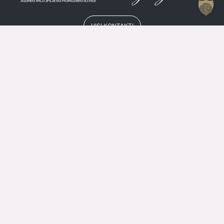
VISI KONTAKTI
Jelgavas Kultūras Nama Kases Darba Laiks
Vasarā
Kase
+371 63084679
P
SLĒGTS
O
15.00 – 19.00
T
SLĒGTS
C
15.00 – 19.00