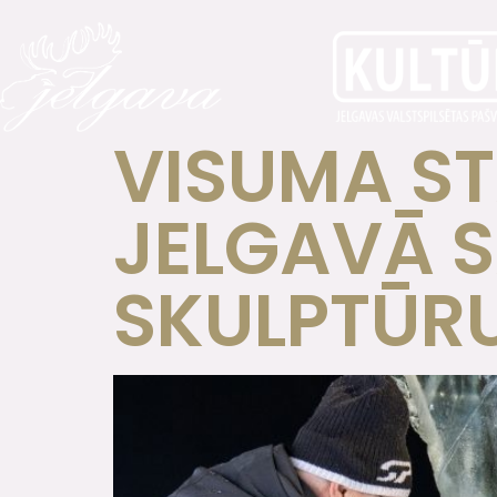
VISUMA ST
JELGAVĀ S
SKULPTŪRU