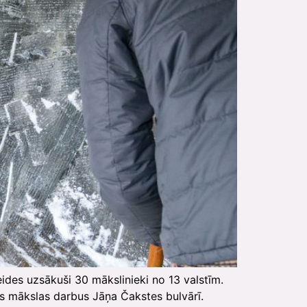
eides uzsākuši 30 mākslinieki no 13 valstīm.
us mākslas darbus Jāņa Čakstes bulvārī.