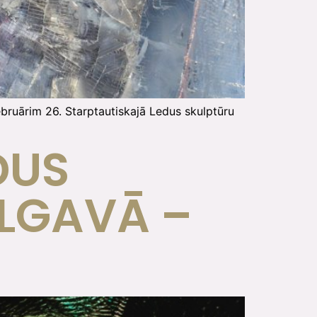
ebruārim 26. Starptautiskajā Ledus skulptūru
DUS
ELGAVĀ –