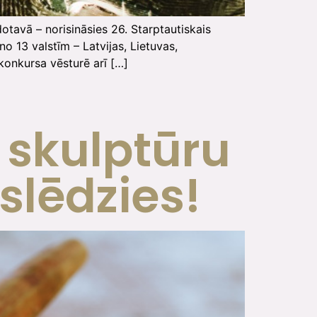
otavā – norisināsies 26. Starptautiskais
 13 valstīm – Latvijas, Lietuvas,
 konkursa vēsturē arī […]
 skulptūru
slēdzies!