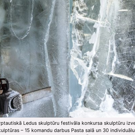
rptautiskā Ledus skulptūru festivāla konkursa skulptūru izv
skulptūras – 15 komandu darbus Pasta salā un 30 individuāl