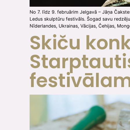
No 7. līdz 9. februārim Jelgavā – Jāņa Čakstes
Ledus skulptūru festivāls. Šogad savu redzēju
Nīderlandes, Ukrainas, Vācijas, Čehijas, Mongol
Skiču konk
Starptaut
festivālam