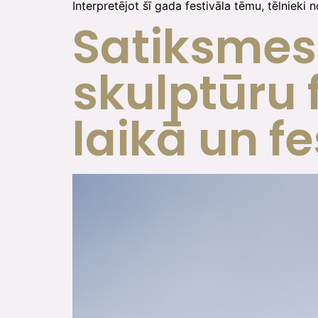
Interpretējot šī gada festivāla tēmu, tēlnieki n
Satiksmes
skulptūru
laikā un f