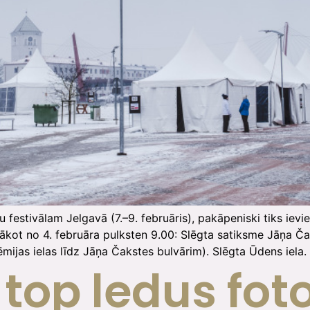
festivālam Jelgavā (7.–9. februāris), pakāpeniski tiks ievi
ākot no 4. februāra pulksten 9.00: Slēgta satiksme Jāņa Čak
dēmijas ielas līdz Jāņa Čakstes bulvārim). Slēgta Ūdens iela.
 top ledus fot