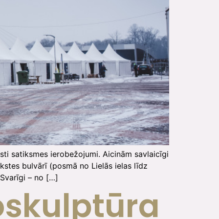
esti satiksmes ierobežojumi. Aicinām savlaicīgi
stes bulvārī (posmā no Lielās ielas līdz
 Svarīgi – no […]
oskulptūra