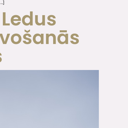
[…]
 Ledus
tavošanās
s