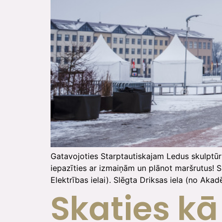
Gatavojoties Starptautiskajam Ledus skulptūru 
iepazīties ar izmaiņām un plānot maršrutus! S
Elektrības ielai). Slēgta Driksas iela (no Aka
Skaties kā