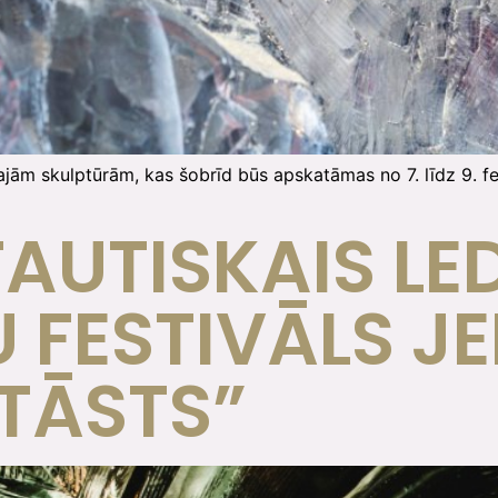
vajām skulptūrām, kas šobrīd būs apskatāmas no 7. līdz 9. f
TAUTISKAIS LE
 FESTIVĀLS J
TĀSTS”