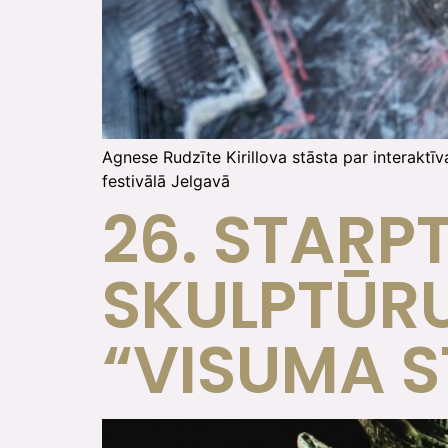
Agnese Rudzīte Kirillova stāsta par interaktī
festivālā Jelgavā
26. STARP
SKULPTŪRU
“VISUMA S