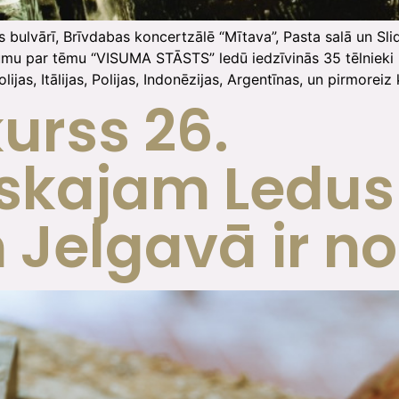
 bulvārī, Brīvdabas koncertzālē “Mītava”, Pasta salā un Slid
mu par tēmu “VISUMA STĀSTS” ledū iedzīvinās 35 tēlnieki no
ijas, Itālijas, Polijas, Indonēzijas, Argentīnas, un pirmoreiz
urss 26.
iskajam Ledus
 Jelgavā ir no