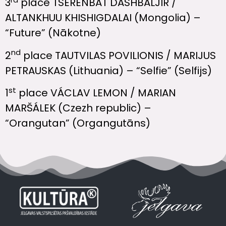
3
place TSERENBAT DASHBALJIR /
ALTANKHUU KHISHIGDALAI (Mongolia) –
“Future” (Nākotne)
nd
2
place TAUTVILAS POVILIONIS / MARIJUS
PETRAUSKAS (Lithuania) – “Selfie” (Selfijs)
st
1
place VÁCLAV LEMON / MARIAN
MARŠÁLEK (Czezh republic) –
“Orangutan” (Organgutāns)