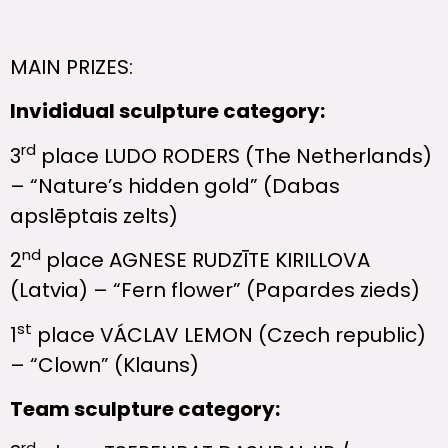
MAIN PRIZES:
Invididual sculpture category:
rd
3
place LUDO RODERS (The Netherlands)
– “Nature’s hidden gold” (Dabas
apslēptais zelts)
nd
2
place AGNESE RUDZĪTE KIRILLOVA
(Latvia) – “Fern flower” (Papardes zieds)
st
1
place VÁCLAV LEMON (Czech republic)
– “Clown” (Klauns)
Team sculpture category:
rd