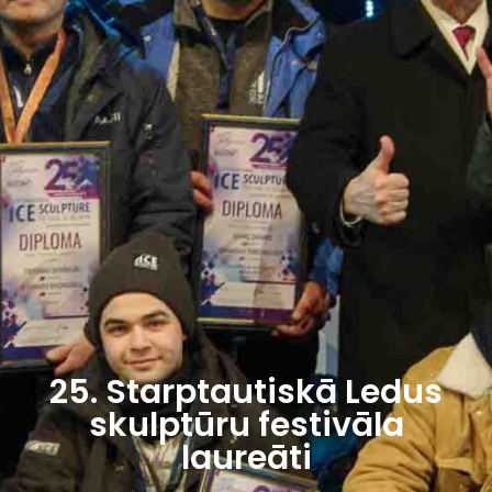
25. Starptautiskā Ledus
skulptūru festivāla
laureāti