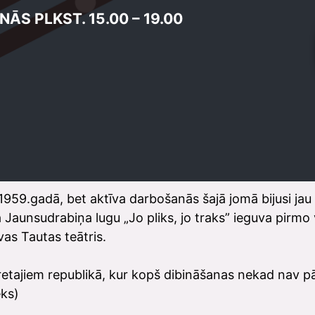
ĀS PLKST. 15.00 – 19.00
1959.gadā, bet aktīva darbošanās šajā jomā bijusi jau
Jaunsudrabiņa lugu „Jo pliks, jo traks” ieguva pirmo v
as Tautas teātris.
 retajiem republikā, kur kopš dibināšanas nekad nav pā
eks)