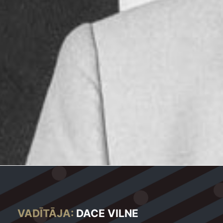
VADĪTĀJA:
DACE VILNE