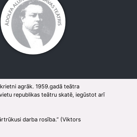
 krietni agrāk. 1959.gadā teātra
ietu republikas teātru skatē, iegūstot arī
rtrūkusi darba rosība.” (Viktors