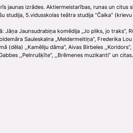
trīs jaunas izrādes. Aktiermeistarības, runas un citu
 studija, 5.vidusskolas teātra studija “Čaika” (krievu v
 kā: Jāņa Jaunsudrabiņa komēdija „Jo pliks, jo traks”
Voldemāra Sauleskalna „Meldermeitiņa”, Frederika Lou m
mā (dēla) ,,Kamēliju dāma”, Aivas Birbeles ,,Koridors
Gabbes ,,Pelnrušķīte”, ,,Brēmenes muzikanti” un citas
s