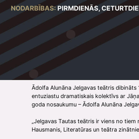
NODARBĪBAS:
PIRMDIENĀS, CETURTDIEN
Ādolfa Alunāna Jelgavas teātris dibināts 
entuziastu dramatiskais kolektīvs ar Jāņa 
goda nosaukumu – Ādolfa Alunāna Jelgav
„Jelgavas Tautas teātris ir viens no tiem
Hausmanis, Literatūras un teātra zinātni