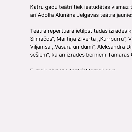
Katru gadu teātrī tiek iestudētas vismaz 
arī Ādolfa Alunāna Jelgavas teātra jauniešu
Teātra repertuārā ietilpst tādas izrādes
Silmačos”, Mārtiņa Zīverta ,,Kurrpurrū”, 
Viljamsa ,,Vasara un dūmi”, Aleksandra Di
sešiem”, kā arī izrādes bērniem Tamāras 
E-mail: alunana.teatris@gmail.com
http://www.draugiem.lv/alunana.teatris
http://www.facebook.com/alunana.teatri