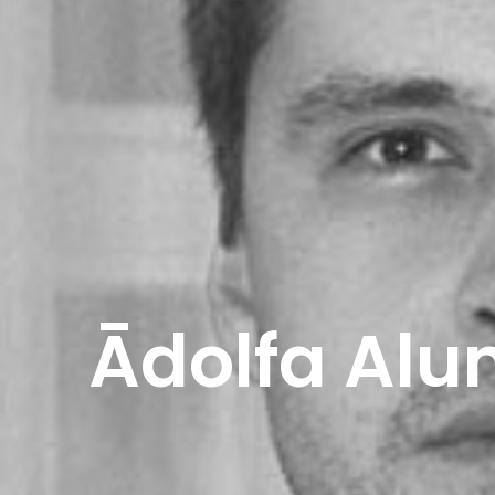
Ādolfa Alu