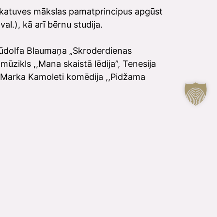
s skatuves mākslas pamatprincipus apgūst
al.), kā arī bērnu studija.
, Rūdolfa Blaumaņa „Skroderdienas
ūzikls ,,Mana skaistā lēdija”, Tenesija
”, Marka Kamoleti komēdija ,,Pidžama
.