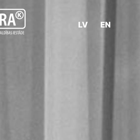
LV
EN