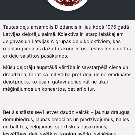
Tautas deju ansamblis Diždancis ir jau kopš 1975.gadā
Latvijas dejotāju saimē. Kolektīvs ir starp labākajiem
Jelgavas un Latvijas A grupas deju kolektīviem, kas
regulāri piedalās dažādos koncertos, festivālos un citos
ar deju saistītos pasākumos.
Mūsu dejotāju augstākā vērtība ir savstarpējā cieņa un
draudzība, tāpat kā mīlestība pret deju un neremdināms
dejotprieks, ko esam gatavi apliecināt ne tikai
mēģinājumos un koncertos, bet arī citur.
Bet šis stāsts sevī ietver daudz vairāk – jaunus draugus,
domubiedrus, jaunas emocijas un piedzīvojumus, balles
un ballītes, ceļojumus, sportiskus pasākumus,
iesvētības, deju svētkus, kopīgu svētku svinēšanu,