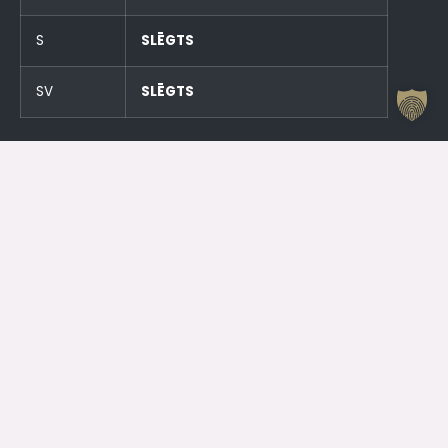
S
SLĒGTS
SV
SLĒGTS
Un stundu pirms pasākumiem!
Otrdien (23.06.) SLĒGTS
Trešdien (24.06.) SLĒGTS
Kontakti
Jelgavas Kultūras nams
Kr. Barona 6, Jelgava, LV – 3001
Dežurants
+371 63005432
Jelgavas Kultūras Nama Darba Laiks