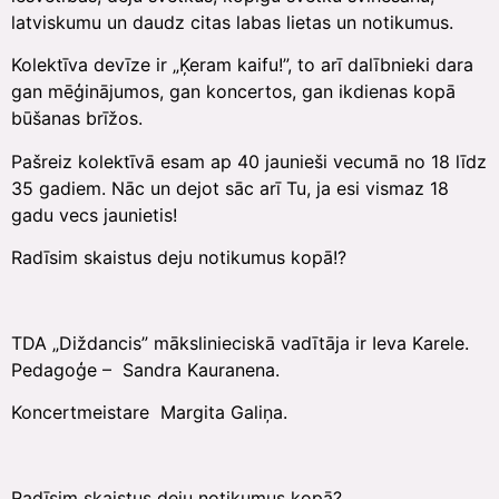
latviskumu un daudz citas labas lietas un notikumus.
Kolektīva devīze ir „Ķeram kaifu!”, to arī dalībnieki dara
gan mēģinājumos, gan koncertos, gan ikdienas kopā
būšanas brīžos.
Pašreiz kolektīvā esam ap 40 jaunieši vecumā no 18 līdz
35 gadiem. Nāc un dejot sāc arī Tu, ja esi vismaz 18
gadu vecs jaunietis!
Radīsim skaistus deju notikumus kopā!?
TDA „Diždancis” mākslinieciskā vadītāja ir Ieva Karele.
Pedagoģe – Sandra Kauranena.
Koncertmeistare Margita Galiņa.
Radīsim skaistus deju notikumus kopā?