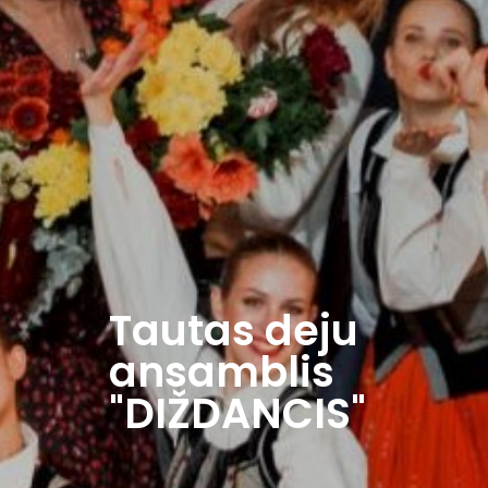
Tautas deju
ansamblis
"DIŽDANCIS"