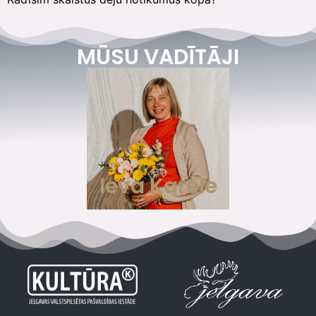
MŪSU VADĪTĀJI
Ieva Karele