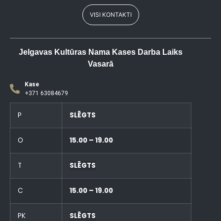
VISI KONTAKTI
Jelgavas Kultūras Nama Kases Darba Laiks
Vasarā
Kase
+371 63084679
P
SLĒGTS
O
15.00 – 19.00
T
SLĒGTS
C
15.00 – 19.00
PK
SLĒGTS