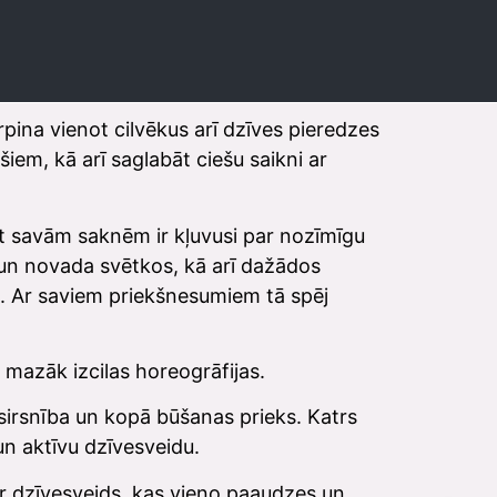
rpina vienot cilvēkus arī dzīves pieredzes
iem, kā arī saglabāt ciešu saikni ar
et savām saknēm ir kļuvusi par nozīmīgu
s un novada svētkos, kā arī dažādos
. Ar saviem priekšnesumiem tā spēj
 mazāk izcilas horeogrāfijas.
, sirsnība un kopā būšanas prieks. Katrs
un aktīvu dzīvesveidu.
ā ir dzīvesveids, kas vieno paaudzes un