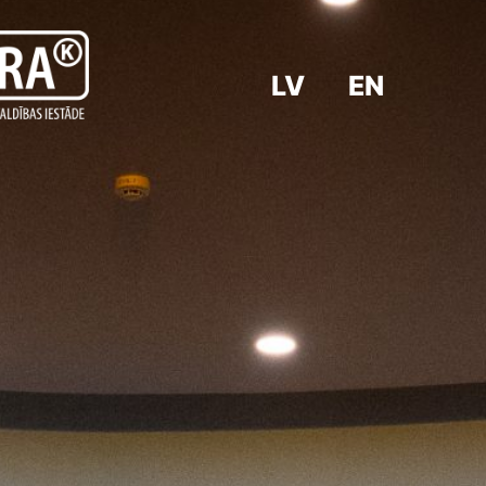
LV
EN