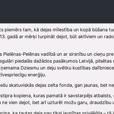
lgts piemērs tam, kā dejas mīlestība un kopā būšana tu
3. gadā ar mērķi turpināt dejot, būt aktīviem un radoš
as Pielēnas-Pelēnas vadībā un ar sirsnību un cieņu pr
 regulāri piedalās dažādos pasākumos Latvijā, pilsēta
tņemama Dziesmu un deju svētku kustības dalībniece
īvespriecīgu enerģiju.
iešu skatuviskās dejas zelta fonda, gan jaunas, bet ne
ir stipra kopiena, kuras pamatā ir savstarpējs atbalsts
 ne vien dejot, bet arī uzturēt možu garu, draudzību 
cina, ka tautas deja nav tikai jaunības privilēģija – t