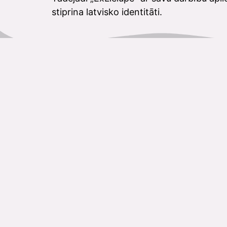
stiprina latvisko identitāti.
Jelgavas Kultūras Nama Kases
Darba Laiks Vasarā
Cash register
+371 63084679