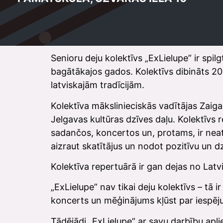
Senioru deju kolektīvs „ExLielupe” ir spi
bagātākajos gados. Kolektīvs dibināts 201
latviskajām tradīcijām.
Kolektīva mākslinieciskās vadītājas Zaig
Jelgavas kultūras dzīves daļu. Kolektīvs
sadančos, koncertos un, protams, ir nea
aizraut skatītājus un nodot pozitīvu un dz
Kolektīva repertuārā ir gan dejas no Latv
„ExLielupe” nav tikai deju kolektīvs – tā 
koncerts un mēģinājums kļūst par iespēju
Tādējādi „ExLielupe” ar savu darbību aplie