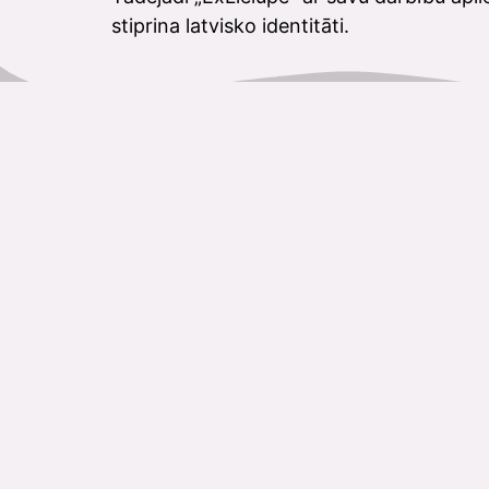
stiprina latvisko identitāti.
Jelgavas Kultūras Nama Kases
Darba Laiks Vasarā
Kase
+371 63084679