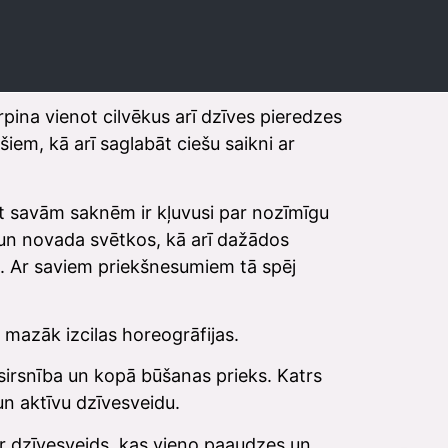
rpina vienot cilvēkus arī dzīves pieredzes
iem, kā arī saglabāt ciešu saikni ar
et savām saknēm ir kļuvusi par nozīmīgu
s un novada svētkos, kā arī dažādos
. Ar saviem priekšnesumiem tā spēj
 mazāk izcilas horeogrāfijas.
, sirsnība un kopā būšanas prieks. Katrs
un aktīvu dzīvesveidu.
ā ir dzīvesveids, kas vieno paaudzes un