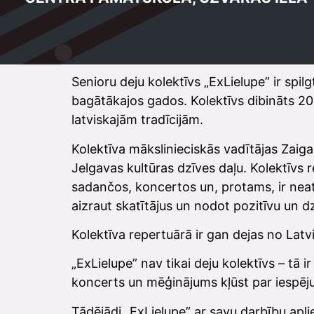
Senioru deju kolektīvs „ExLielupe” ir spi
bagātākajos gados. Kolektīvs dibināts 201
latviskajām tradīcijām.
Kolektīva mākslinieciskās vadītājas Zaig
Jelgavas kultūras dzīves daļu. Kolektīvs
sadančos, koncertos un, protams, ir nea
aizraut skatītājus un nodot pozitīvu un dz
Kolektīva repertuārā ir gan dejas no Latv
„ExLielupe” nav tikai deju kolektīvs – tā 
koncerts un mēģinājums kļūst par iespēju
Tādējādi „ExLielupe” ar savu darbību aplie