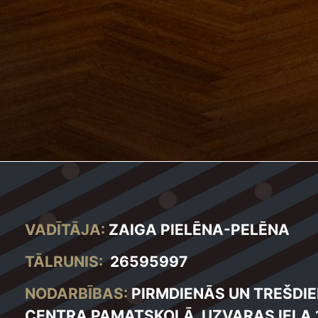
VADĪTĀJA:
ZAIGA PIELĒNA-PELĒNA
TĀLRUNIS:
26595997
NODARBĪBAS:
PIRMDIENĀS UN TREŠDIE
CENTRA PAMATSKOLĀ, UZVARAS IELA 