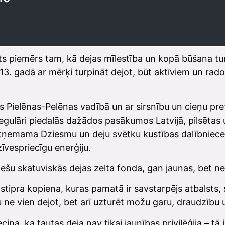
lgts piemērs tam, kā dejas mīlestība un kopā būšana tu
3. gadā ar mērķi turpināt dejot, būt aktīviem un radoš
as Pielēnas-Pelēnas vadībā un ar sirsnību un cieņu pr
 regulāri piedalās dažādos pasākumos Latvijā, pilsēta
tņemama Dziesmu un deju svētku kustības dalībniece
īvespriecīgu enerģiju.
iešu skatuviskās dejas zelta fonda, gan jaunas, bet ne
ir stipra kopiena, kuras pamatā ir savstarpējs atbalsts
 ne vien dejot, bet arī uzturēt možu garu, draudzību 
cina, ka tautas deja nav tikai jaunības privilēģija – t