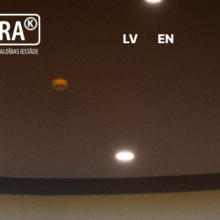
LV
EN