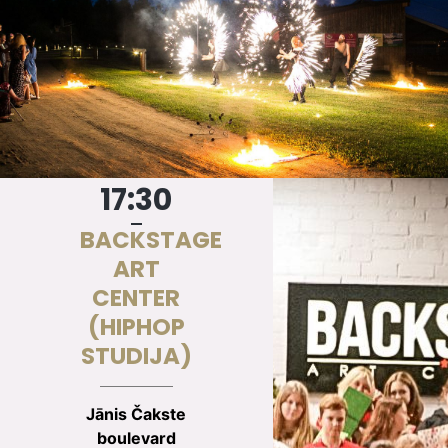
17:30
BACKSTAGE
ART
CENTER
(HIPHOP
STUDIJA)
Jānis Čakste
boulevard