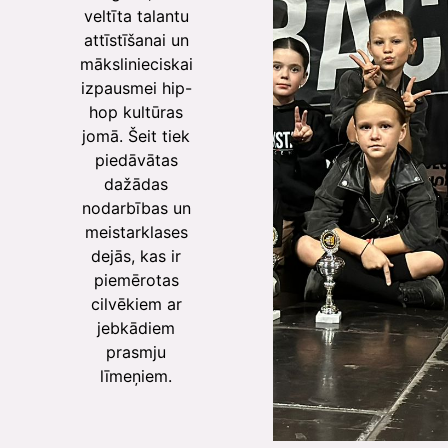
veltīta talantu
attīstīšanai un
mākslinieciskai
izpausmei hip-
hop kultūras
jomā. Šeit tiek
piedāvātas
dažādas
nodarbības un
meistarklases
dejās, kas ir
piemērotas
cilvēkiem ar
jebkādiem
prasmju
līmeņiem.