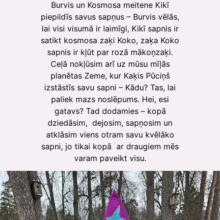
Burvis un Kosmosa meitene Kikī
piepildīs savus sapņus – Burvis vēlās,
lai visi visumā ir laimīgi, Kikī sapnis ir
satikt kosmosa zaķi Koko, zaķa Koko
sapnis ir kļūt par rozā mākoņzaķi.
Ceļā nokļūsim arī uz mūsu mīļās
planētas Zeme, kur Kaķis Pūciņš
izstāstīs savu sapni – Kādu? Tas, lai
paliek mazs noslēpums. Hei, esi
gatavs? Tad dodamies – kopā
dziedāsim, dejosim, sapņosim un
atklāsim viens otram savu kvēlāko
sapni, jo tikai kopā ar draugiem mēs
varam paveikt visu.