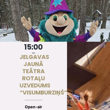
15:00
JELGAVAS
JAUNĀ
TEĀTRA
ROTAĻU
UZVEDUMS
“VISUMBURZIŅŠ”
Open-air