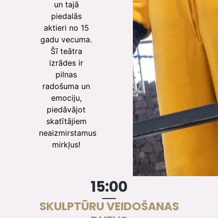
un tajā
piedalās
aktieri no 15
gadu vecuma.
Šī teātra
izrādes ir
pilnas
radošuma un
emociju,
piedāvājot
skatītājiem
neaizmirstamus
mirkļus!
15:00
SKULPTŪRU VEIDOŠANAS