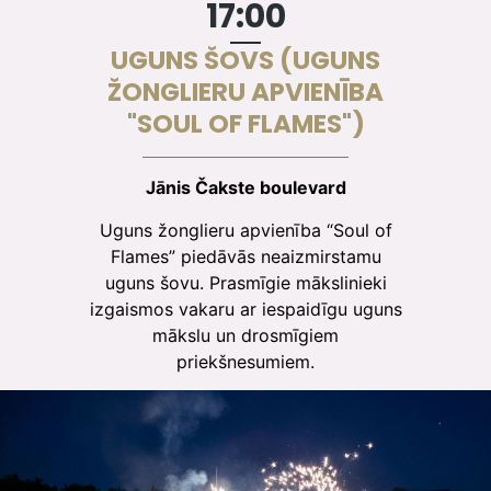
17:00
UGUNS ŠOVS (UGUNS
ŽONGLIERU APVIENĪBA
"SOUL OF FLAMES")
Jānis Čakste boulevard
Uguns žonglieru apvienība “Soul of
Flames” piedāvās neaizmirstamu
uguns šovu. Prasmīgie mākslinieki
izgaismos vakaru ar iespaidīgu uguns
mākslu un drosmīgiem
priekšnesumiem.