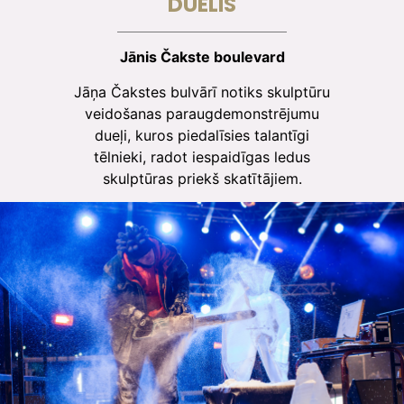
DUELIS
Jānis Čakste boulevard
Jāņa Čakstes bulvārī notiks skulptūru
veidošanas paraugdemonstrējumu
dueļi, kuros piedalīsies talantīgi
tēlnieki, radot iespaidīgas ledus
skulptūras priekš skatītājiem.