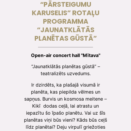
“PĀRSTEIGUMU
KARUSELIS” ROTAĻU
PROGRAMMA
“JAUNATKLĀTĀS
PLANĒTAS GŪSTĀ”
Open-air concert hall "Mītava"
“Jaunatklātās planētas gūstā” –
teatralizēts uzvedums.
Ir dzirdēts, ka plašajā visumā ir
planēta, kas piepilda vēlmes un
sapņus. Burvis un kosmosa meitene –
Kikī dodas ceļā, lai atrastu un
iepazītu šo īpašo planētu. Vai uz šīs
planētas viņi būs vieni? Kāds būs ceļš
līdz planētai? Deju virpulī griežoties