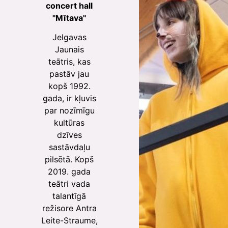
concert hall
"Mītava"
Jelgavas
Jaunais
teātris, kas
pastāv jau
kopš 1992.
gada, ir kļuvis
par nozīmīgu
kultūras
dzīves
sastāvdaļu
pilsētā. Kopš
2019. gada
teātri vada
talantīgā
režisore Antra
Leite-Straume,