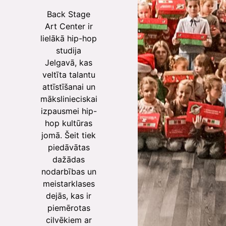
Back Stage
Art Center ir
lielākā hip-hop
studija
Jelgavā, kas
veltīta talantu
attīstīšanai un
mākslinieciskai
izpausmei hip-
hop kultūras
jomā. Šeit tiek
piedāvātas
dažādas
nodarbības un
meistarklases
dejās, kas ir
piemērotas
cilvēkiem ar