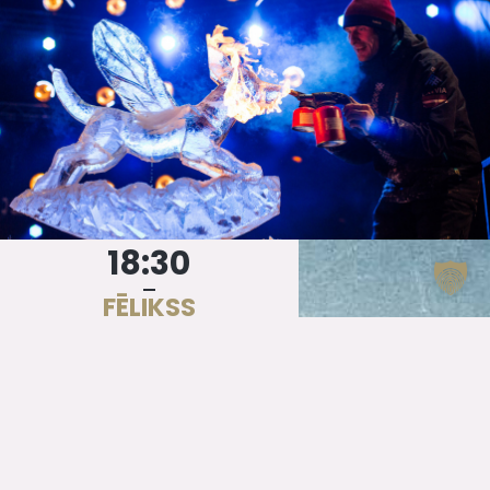
18:30
FĒLIKSS
ĶIĢELIS
AR
GRUPU
Open-air