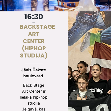
16:30
BACKSTAGE
ART
CENTER
(HIPHOP
STUDIJA)
Jānis Čakste
boulevard
Back Stage
Art Center ir
lielākā hip-hop
studija
Jelgavā, kas