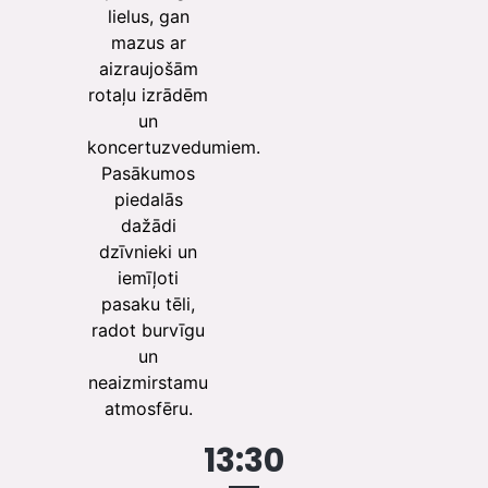
lielus, gan
mazus ar
aizraujošām
rotaļu izrādēm
un
koncertuzvedumiem.
Pasākumos
piedalās
dažādi
dzīvnieki un
iemīļoti
pasaku tēli,
radot burvīgu
un
neaizmirstamu
atmosfēru.
13:30