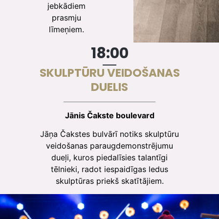
jebkādiem
prasmju
līmeņiem.
18:00
SKULPTŪRU VEIDOŠANAS
DUELIS
Jānis Čakste boulevard
Jāņa Čakstes bulvārī notiks skulptūru
veidošanas paraugdemonstrējumu
dueļi, kuros piedalīsies talantīgi
tēlnieki, radot iespaidīgas ledus
skulptūras priekš skatītājiem.