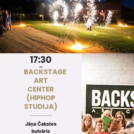
17:30
BACKSTAGE
ART
CENTER
(HIPHOP
STUDIJA)
Jāņa Čakstes
bulvāris