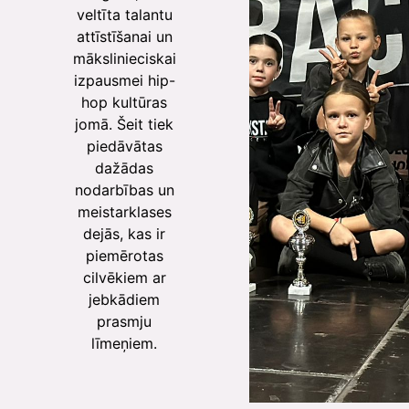
veltīta talantu
attīstīšanai un
mākslinieciskai
izpausmei hip-
hop kultūras
jomā. Šeit tiek
piedāvātas
dažādas
nodarbības un
meistarklases
dejās, kas ir
piemērotas
cilvēkiem ar
jebkādiem
prasmju
līmeņiem.