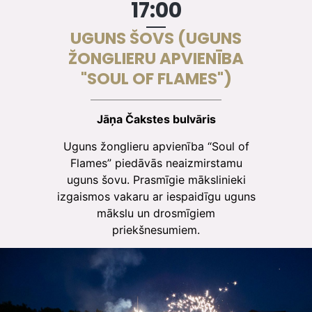
17:00
UGUNS ŠOVS (UGUNS
ŽONGLIERU APVIENĪBA
"SOUL OF FLAMES")
Jāņa Čakstes bulvāris
Uguns žonglieru apvienība “Soul of
Flames” piedāvās neaizmirstamu
uguns šovu. Prasmīgie mākslinieki
izgaismos vakaru ar iespaidīgu uguns
mākslu un drosmīgiem
priekšnesumiem.