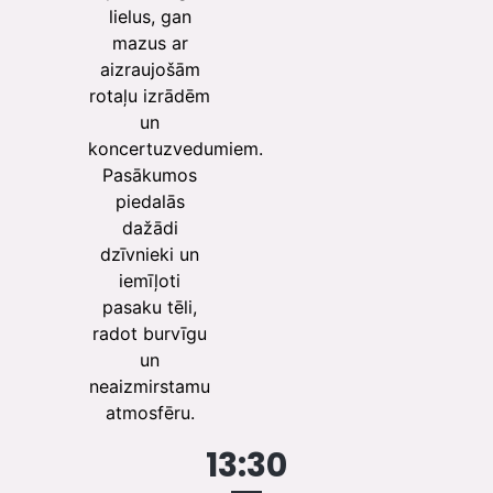
lielus, gan
mazus ar
aizraujošām
rotaļu izrādēm
un
koncertuzvedumiem.
Pasākumos
piedalās
dažādi
dzīvnieki un
iemīļoti
pasaku tēli,
radot burvīgu
un
neaizmirstamu
atmosfēru.
13:30