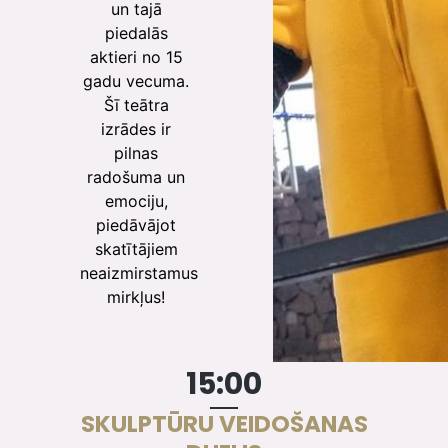
un tajā
piedalās
aktieri no 15
gadu vecuma.
Šī teātra
izrādes ir
pilnas
radošuma un
emociju,
piedāvājot
skatītājiem
neaizmirstamus
mirkļus!
15:00
SKULPTŪRU VEIDOŠANAS