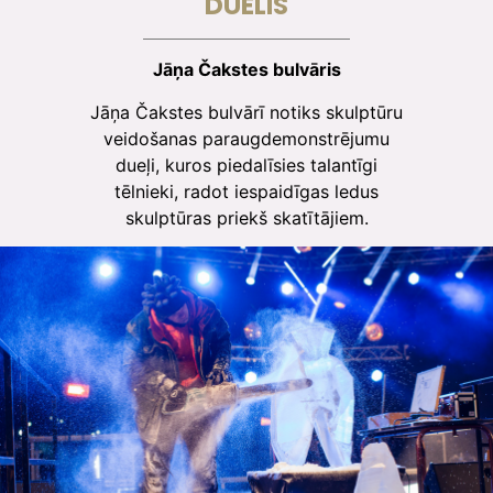
DUELIS
Jāņa Čakstes bulvāris
Jāņa Čakstes bulvārī notiks skulptūru
veidošanas paraugdemonstrējumu
dueļi, kuros piedalīsies talantīgi
tēlnieki, radot iespaidīgas ledus
skulptūras priekš skatītājiem.