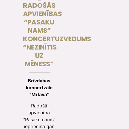
RADOŠĀS
APVIENĪBAS
“PASAKU
NAMS”
KONCERTUZVEDUMS
“NEZINĪTIS
UZ
MĒNESS”
Brīvdabas
koncertzāle
“Mītava”
Radošā
apvienība
“Pasaku nams”
iepriecina gan