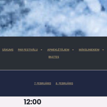
SĀKUMS
PAR FESTIVĀLU
APMEKLĒTĀJIEM
MĀKSLINIEKIEM
BIĻETES
7. FEBRUĀRIS
8. FEBRUĀRIS
12:00