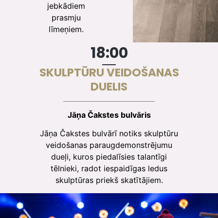
jebkādiem
prasmju
līmeņiem.
18:00
SKULPTŪRU VEIDOŠANAS
DUELIS
Jāņa Čakstes bulvāris
Jāņa Čakstes bulvārī notiks skulptūru
veidošanas paraugdemonstrējumu
dueļi, kuros piedalīsies talantīgi
tēlnieki, radot iespaidīgas ledus
skulptūras priekš skatītājiem.