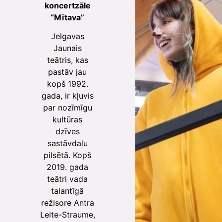
koncertzāle
“Mītava”
Jelgavas
Jaunais
teātris, kas
pastāv jau
kopš 1992.
gada, ir kļuvis
par nozīmīgu
kultūras
dzīves
sastāvdaļu
pilsētā. Kopš
2019. gada
teātri vada
talantīgā
režisore Antra
Leite-Straume,