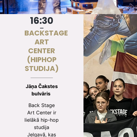
16:30
BACKSTAGE
ART
CENTER
(HIPHOP
STUDIJA)
Jāņa Čakstes
bulvāris
Back Stage
Art Center ir
lielākā hip-hop
studija
Jelgavā, kas