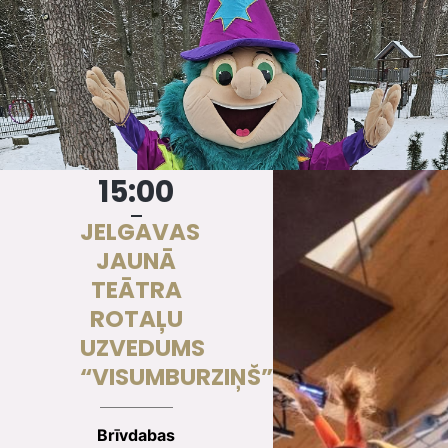
15:00
JELGAVAS
JAUNĀ
TEĀTRA
ROTAĻU
UZVEDUMS
“VISUMBURZIŅŠ”
Brīvdabas