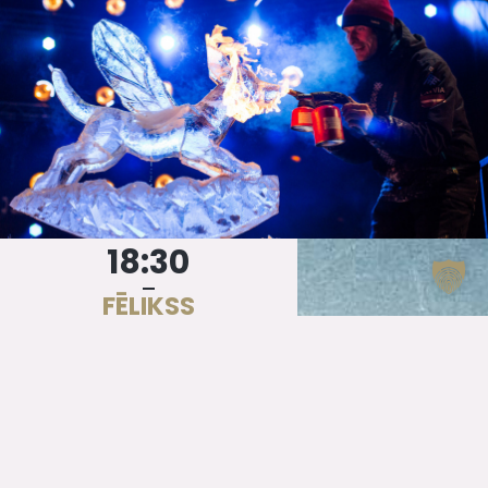
18:30
FĒLIKSS
ĶIĢELIS
AR
GRUPU
Brīvdabas