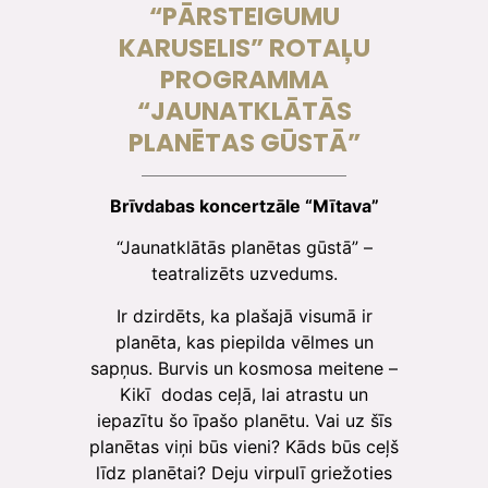
“PĀRSTEIGUMU
KARUSELIS” ROTAĻU
PROGRAMMA
“JAUNATKLĀTĀS
PLANĒTAS GŪSTĀ”
Brīvdabas koncertzāle “Mītava”
“Jaunatklātās planētas gūstā” –
teatralizēts uzvedums.
Ir dzirdēts, ka plašajā visumā ir
planēta, kas piepilda vēlmes un
sapņus. Burvis un kosmosa meitene –
Kikī dodas ceļā, lai atrastu un
iepazītu šo īpašo planētu. Vai uz šīs
planētas viņi būs vieni? Kāds būs ceļš
līdz planētai? Deju virpulī griežoties