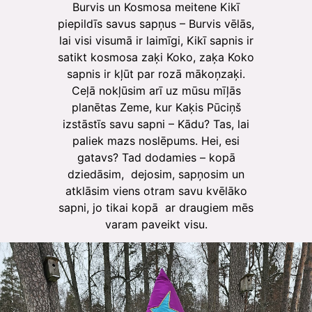
Burvis un Kosmosa meitene Kikī
piepildīs savus sapņus – Burvis vēlās,
lai visi visumā ir laimīgi, Kikī sapnis ir
satikt kosmosa zaķi Koko, zaķa Koko
sapnis ir kļūt par rozā mākoņzaķi.
Ceļā nokļūsim arī uz mūsu mīļās
planētas Zeme, kur Kaķis Pūciņš
izstāstīs savu sapni – Kādu? Tas, lai
paliek mazs noslēpums. Hei, esi
gatavs? Tad dodamies – kopā
dziedāsim, dejosim, sapņosim un
atklāsim viens otram savu kvēlāko
sapni, jo tikai kopā ar draugiem mēs
varam paveikt visu.