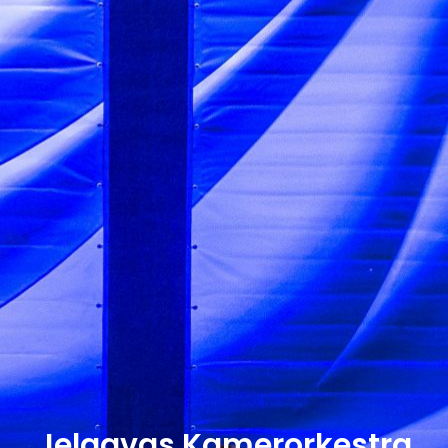
Jelgavas Kamerorķestra