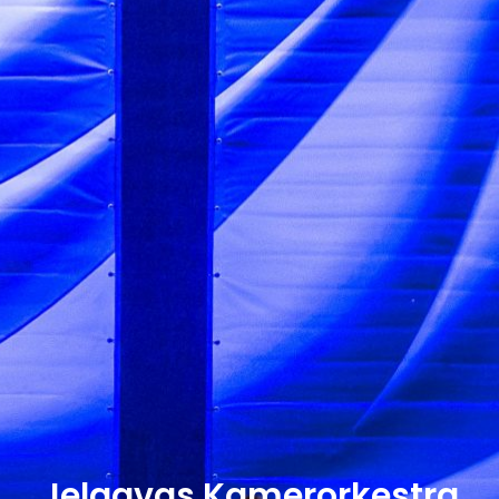
Jelgavas Kamerorķestra