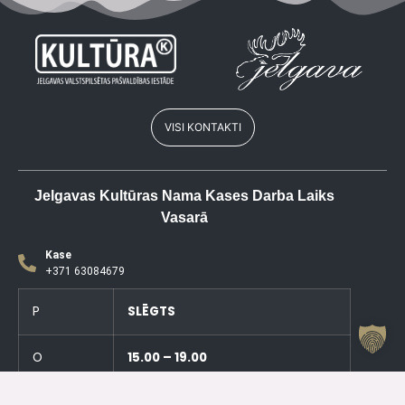
VISI KONTAKTI
Jelgavas Kultūras Nama Kases Darba Laiks
Vasarā
Kase
+371 63084679
P
SLĒGTS
O
15.00 – 19.00
T
SLĒGTS