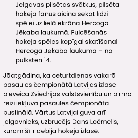
Jelgavas pilsētas svētkus, pilsēta
hokeja fanus aicina sekot līdzi
spēlei uz lielā ekrāna Hercoga
Jēkaba laukumā. Pulcēšanās
hokeja spēles kopīgai skatīšanai
Hercoga Jēkaba laukumā – no
pulksten 14.
Jāatgādina, ka ceturtdienas vakarā
pasaules čempionātā Latvijas izlase
pieveica Zviedrijas valstsvienību un pirmo
reizi iekļuva pasaules čempionāta
pusfinālā. Vārtus Latvijai guva arī
jelgavnieks, uzbrucējs Dans Ločmelis,
kuram šī ir debija hokeja izlasē.