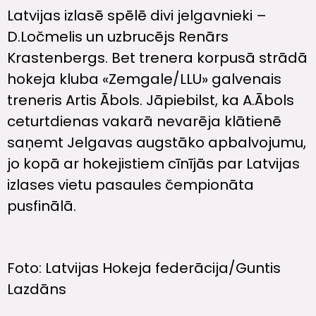
Latvijas izlasē spēlē divi jelgavnieki –
D.Ločmelis un uzbrucējs Renārs
Krastenbergs. Bet trenera korpusā strādā
hokeja kluba «Zemgale/LLU» galvenais
treneris Artis Ābols. Jāpiebilst, ka A.Ābols
ceturtdienas vakarā nevarēja klātienē
saņemt Jelgavas augstāko apbalvojumu,
jo kopā ar hokejistiem cīnījās par Latvijas
izlases vietu pasaules čempionāta
pusfinālā.
Foto: Latvijas Hokeja federācija/Guntis
Lazdāns