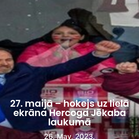
27. maijā – hokejs uz lielā
ekrāna Hercoga Jēkaba
laukumā
26. May, 2023.