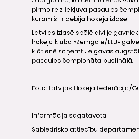
Jāatgādina, ka ceturtdienas vakar
pirmo reizi iekļuva pasaules čempi
kuram šī ir debija hokeja izlasē.
Latvijas izlasē spēlē divi jelgavn
hokeja kluba «Zemgale/LLU» galvena
klātienē saņemt Jelgavas augstāko 
pasaules čempionāta pusfinālā.
Foto: Latvijas Hokeja federācija/G
Informācija sagatavota
Sabiedrisko attiecību departame