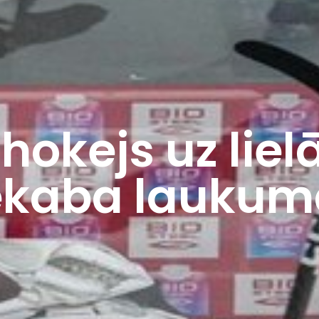
 hokejs uz lie
ēkaba laukum