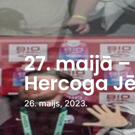
27. maijā –
Hercoga J
26. maijs, 2023.