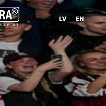
LV
EN