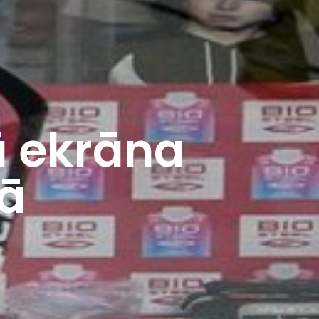
lā ekrāna
ā