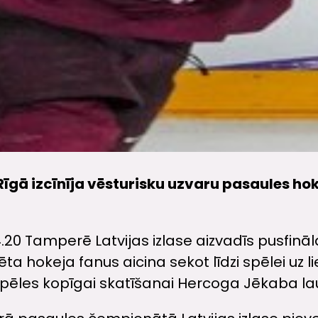
 Rīgā izcīnīja vēsturisku uzvaru pasaules h
4.20 Tamperē Latvijas izlase aizvadīs pusfināl
sēta hokeja fanus aicina sekot līdzi spēlei u
pēles kopīgai skatīšanai Hercoga Jēkaba la