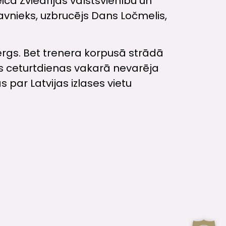
ca Zviedrijas valstsvienību un
gavnieks, uzbrucējs Dans Ločmelis,
bergs. Bet trenera korpusā strādā
ols ceturtdienas vakarā nevarēja
par Latvijas izlases vietu