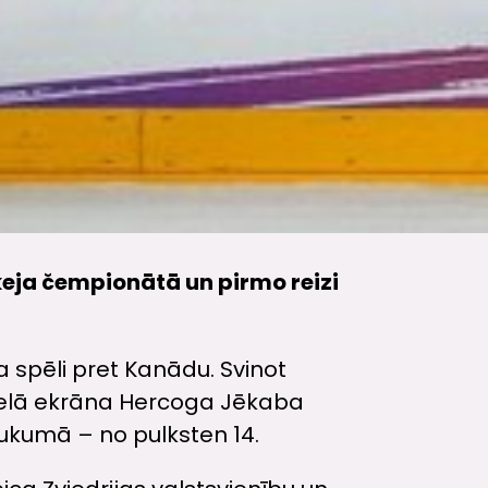
okeja čempionātā un pirmo reizi
a spēli pret Kanādu. Svinot
z lielā ekrāna Hercoga Jēkaba
ukumā – no pulksten 14.