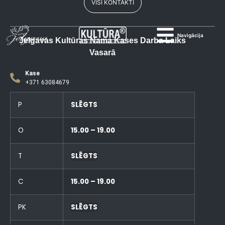
VISI KONTAKTI
Navigācija
Jelgavas Kultūras Nama Kases Darba Laiks
Vasarā
Kase
+371 63084679
P
SLĒGTS
O
15.00 – 19.00
T
SLĒGTS
C
15.00 – 19.00
PK
SLĒGTS