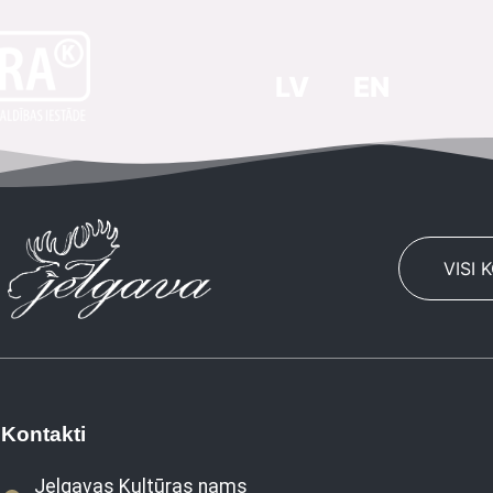
LV
EN
VISI 
Kontakti
Jelgavas Kultūras nams