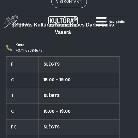
VISI KONTAKTI
Navigācija
Jelgavas Kultūras Nama Kases Darba Laiks
Vasarā
Kase
+371 63084679
P
SLĒGTS
O
15.00 – 19.00
T
SLĒGTS
C
15.00 – 19.00
PK
SLĒGTS