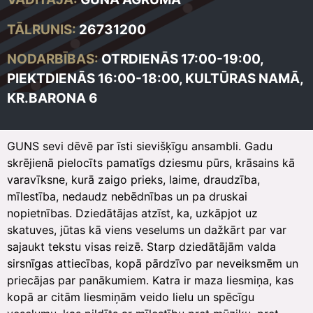
TĀLRUNIS:
26731200
NODARBĪBAS:
OTRDIENĀS 17:00-19:00,
PIEKTDIENĀS
16:00-18:00,
KULTŪRAS NAMĀ,
KR.BARONA 6
GUNS sevi dēvē par īsti sievišķīgu ansambli. Gadu
skrējienā pielocīts pamatīgs dziesmu pūrs, krāsains kā
varavīksne, kurā zaigo prieks, laime, draudzība,
mīlestība, nedaudz nebēdnības un pa druskai
nopietnības. Dziedātājas atzīst, ka, uzkāpjot uz
skatuves, jūtas kā viens veselums un dažkārt par var
sajaukt tekstu visas reizē. Starp dziedātājām valda
sirsnīgas attiecības, kopā pārdzīvo par neveiksmēm un
priecājas par panākumiem. Katra ir maza liesmiņa, kas
kopā ar citām liesmiņām veido lielu un spēcīgu