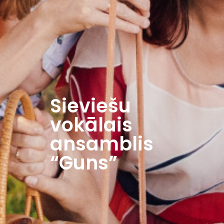
Sieviešu
vokālais
ansamblis
“Guns”