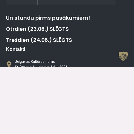
Un stundu pirms pasākumiem!
Otrdien (23.06.) SLĒGTS
Trešdien (24.06.) SLĒGTS
Kontakti
Jelgavas Kultūras nams
Kr. Barona 6, Jelgava, LV – 3001
Dežurants
+371 63005432
Jelgavas Kultūras Nama Darba Laiks
P
08.00 – 19.00
O
08.00 – 19.00