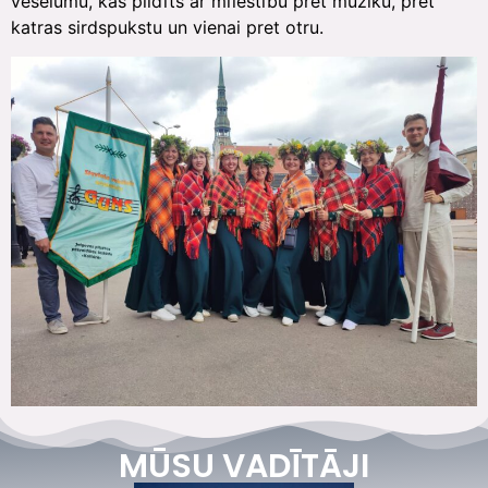
veselumu, kas pildīts ar mīlestību pret mūziku, pret
katras sirdspukstu un vienai pret otru.
MŪSU VADĪTĀJI