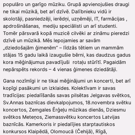
populāro un garīgo mūziku. Grupā apvienojušies draugi
ne tikai mūzikā, bet arī dzīvē. Dalībnieku vidū ir
skolotāji, pasniedzēji, ierēdņi, uzņēmēji, IT, farmācijas ,
apdrošināšanas, mediju speciālisti un arī studenti.
Tomēr pārsvarā kopā muzicē cilvēki ar zināmu pieredzi
dzīvē un mūzikā. Mēs lepojamies ar savām
„dziedošajām ģimenēm” – līdzās tētiem un mammām
stājas 15 gadu laikā izaugušie bērni, kas daudzus gadus
kora mēģinājumus pavadījuši rotaļu stūrītī. Pagaidām
nepārspēts rekords – 4 vienas ģimenes dziedātāji.
Gana nozīmīgi ir ne tikai mēģinājumi un koncerti, bet arī
kopīgi pasākumi un izklaides. Kolektīvam ir savas
tradīcijas: piedalīšanās savas pilsētas Jelgavas svētkos,
Sv.Annas baznīcas dievkalpojumos, 18.novembra svētku
koncertos, Zemgales Ērģeļu mūzikas dienās, Dziesmu
svētkos Meteņos, Ziemassvētku koncertos Latvijas
baznīcās. Kamerkoris ir piedalījies starptautiskos
konkursos Klaipēdā, Olomoucā (Čehijā), Rīgā,