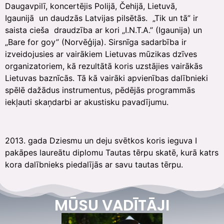
Daugavpilī, koncertējis Polijā, Čehijā, Lietuvā,
Igaunijā un daudzās Latvijas pilsētās. „Tik un tā” ir
saista cieša draudzība ar kori „I.N.T.A.” (Igaunija) un
„Bare for goy” (Norvēģija). Sirsnīga sadarbība ir
izveidojusies ar vairākiem Lietuvas mūzikas dzīves
organizatoriem, kā rezultātā koris uzstājies vairākās
Lietuvas baznīcās. Tā kā vairāki apvienības dalībnieki
spēlē dažādus instrumentus, pēdējās programmās
iekļauti skaņdarbi ar akustisku pavadījumu.
2013. gada Dziesmu un deju svētkos koris ieguva I
pakāpes laureātu diplomu Tautas tērpu skatē, kurā katrs
kora dalībnieks piedalījās ar savu tautas tērpu.
MŪSU VADĪTĀJI