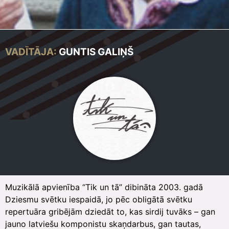
VADĪTĀJA:
GUNTIS GALIŅŠ
Muzikālā apvienība “Tik un tā” dibināta 2003. gadā
Dziesmu svētku iespaidā, jo pēc obligātā svētku
repertuāra gribējām dziedāt to, kas sirdij tuvāks – gan
jauno latviešu komponistu skaņdarbus, gan tautas,