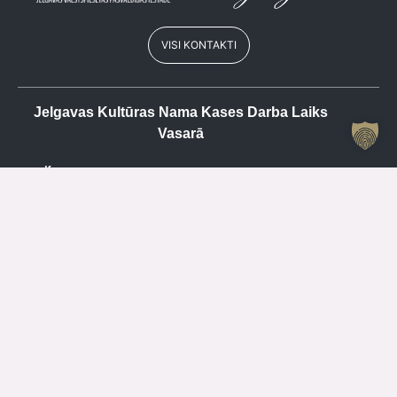
VISI KONTAKTI
Jelgavas Kultūras Nama Kases Darba Laiks
Vasarā
Kase
+371 63084679
P
SLĒGTS
O
15.00 – 19.00
T
SLĒGTS
C
15.00 – 19.00