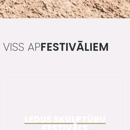
VISS AP
FESTIVĀLIEM
LEDUS SKULPTŪRU
FESTIVĀLS