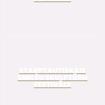
STARPTAUTISKAIS
SMILŠU SKULPTŪRU
FESTIVĀLS