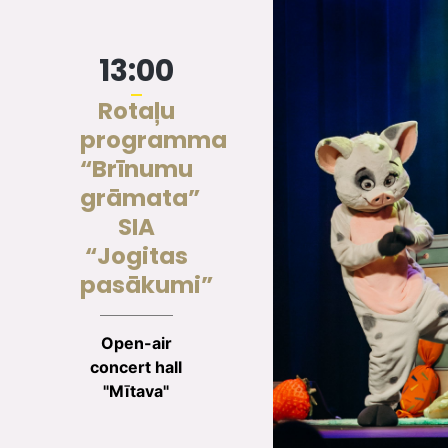
13:00
Rotaļu
programma
“Brīnumu
grāmata”
SIA
“Jogitas
pasākumi”
Open-air
concert hall
"Mītava"