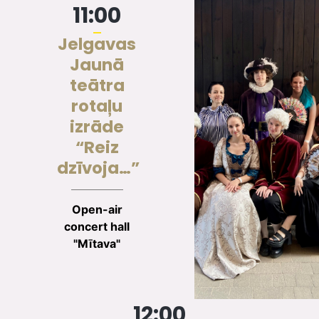
11:00
Jelgavas
Jaunā
teātra
rotaļu
izrāde
“Reiz
dzīvoja…”
Open-air
concert hall
"Mītava"
12:00