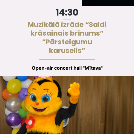
14:30
Muzikālā izrāde “Saldi
krāsainais brīnums”
”Pārsteigumu
karuselis”
Open-air concert hall "Mītava"