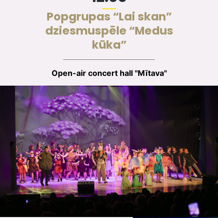
Popgrupas “Lai skan”
dziesmuspēle “Medus
kūka”
Open-air concert hall "Mītava"