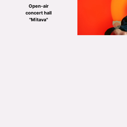
Open-air
concert hall
"Mītava"
Foto: Kristaps Kalns
20:30
DJ UFO