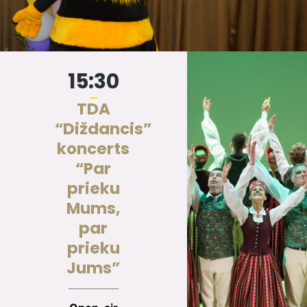
15:30
TDA
“Diždancis”
koncerts
“Par
prieku
Mums,
par
prieku
Jums”