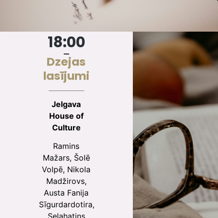
18:00
Dzejas
lasījumi
Jelgava
House of
Culture
Ramins
Mažars, Šolē
Volpē, Nikola
Madžirovs,
Austa Fanija
Sīgurdardotira,
Selahatins