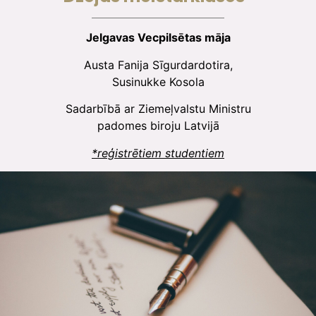
Jelgavas Vecpilsētas māja
Austa Fanija Sīgurdardotira,
Susinukke Kosola
Sadarbībā ar Ziemeļvalstu Ministru
padomes biroju Latvijā
*reģistrētiem studentiem