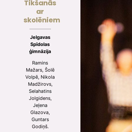
Tikšanās
ar
skolēniem
Jelgavas
Spīdolas
ģimnāzija
Ramins
Mažars, Šolē
Volpē, Nikola
Madžirovs,
Selahatins
Jolgidens,
Jeļena
Glazova,
Guntars
Godiņš.