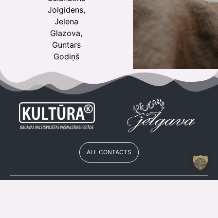
Jolgidens,
Jeļena
Glazova,
Guntars
Godiņš
ALL CONTACTS
Jelgavas Kultūras Nama Kases Darba Laiks
Vasarā