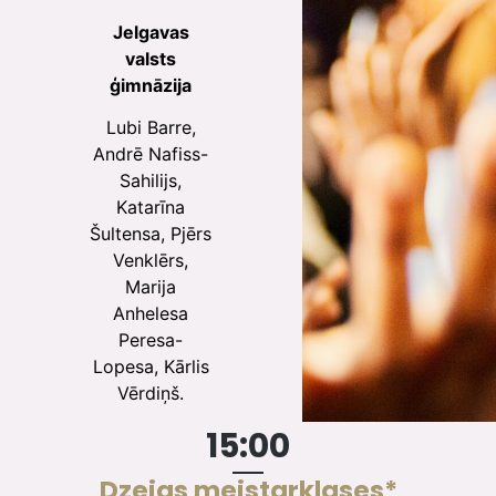
Jelgavas
valsts
ģimnāzija
Lubi Barre,
Andrē Nafiss-
Sahilijs,
Katarīna
Šultensa, Pjērs
Venklērs,
Marija
Anhelesa
Peresa-
Lopesa, Kārlis
Vērdiņš.
15:00
Dzejas meistarklases*