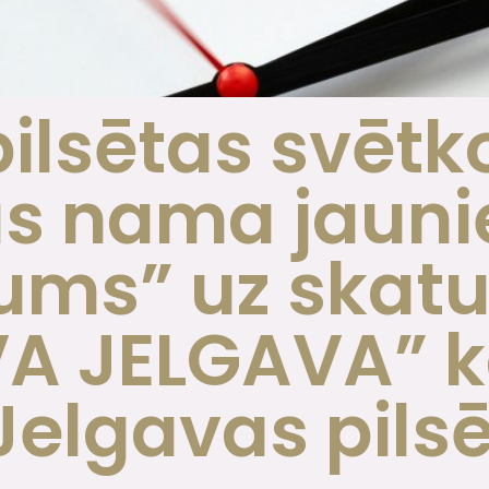
ilsētas svētk
as nama jaun
ums” uz skat
VA JELGAVA” k
Jelgavas pils