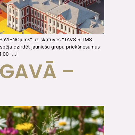
ā “SaVIENOjums” uz skatuves “TAVS RITMS.
spēja dzirdēt jauniešu grupu priekšnesumus
4:00 […]
LGAVĀ –