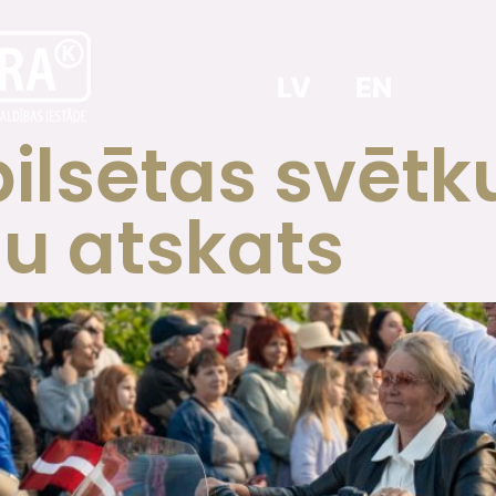
LV
EN
ilsētas svētk
žu atskats