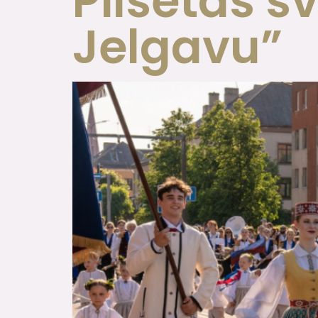
Pilsētas s
Jelgavu”