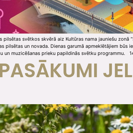
as pilsētas svētkos skvērā aiz Kultūras nama jauniešu zon
s pilsētas un novada. Dienas garumā apmeklētājiem būs ie
rģiju un muzicēšanas prieku papildinās svētku programmu. 1
 PASĀKUMI JE