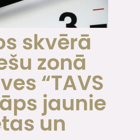
os skvērā
iešu zonā
uves “TAVS
āps jaunie
ētas un