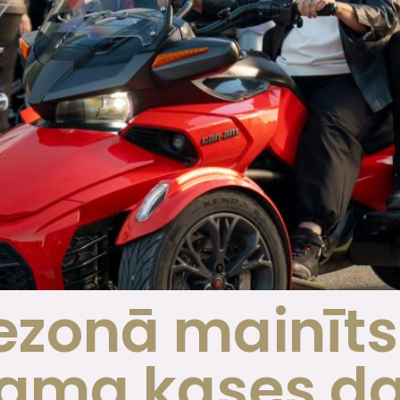
ezonā mainīts
nama kases da