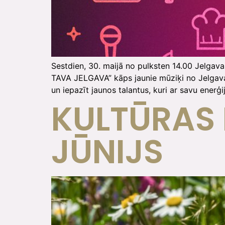
Sestdien, 30. maijā no pulksten 14.00 Jelgav
TAVA JELGAVA” kāps jaunie mūziķi no Jelgava
un iepazīt jaunos talantus, kuri ar savu ene
KULTŪRAS
JŪNIJS