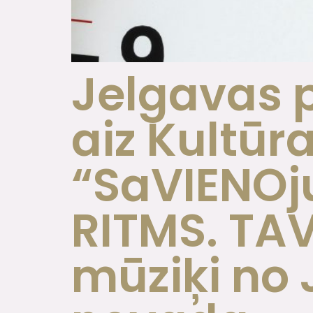
Jelgavas p
aiz Kultūr
“SaVIENOj
RITMS. TA
mūziķi no 