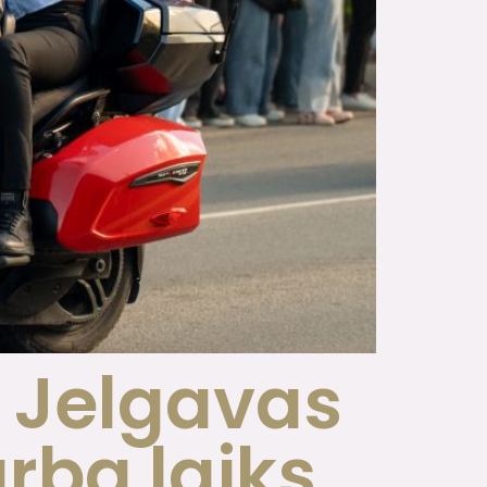
 Jelgavas
rba laiks