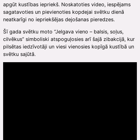
apgūt kustības iepriekš. Noskatoties video, iespējams
sagatavoties un pievienoties kopdejai svētku dienā
neatkarīgi no iepriekšējas dejošanas pieredzes.
Šī gada svētku moto “Jelgava vieno – balsis, soļus,
cilvēkus” simboliski atspoguļosies arī šajā zibakcijā, kur
pilsētas iedzīvotāji un viesi vienosies kopīgā kustībā un
svētku sajūtā.