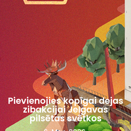
Pievienojies kopīgai dejas
zibakcijai Jelgavas
pilsētas svētkos