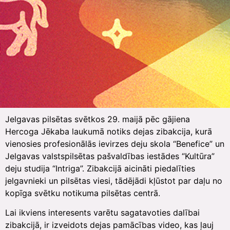
Jelgavas pilsētas svētkos 29. maijā pēc gājiena
Hercoga Jēkaba laukumā notiks dejas zibakcija, kurā
vienosies profesionālās ievirzes deju skola “Benefice” un
Jelgavas valstspilsētas pašvaldības iestādes “Kultūra”
deju studija “Intriga”. Zibakcijā aicināti piedalīties
jelgavnieki un pilsētas viesi, tādējādi kļūstot par daļu no
kopīga svētku notikuma pilsētas centrā.
Lai ikviens interesents varētu sagatavoties dalībai
zibakcijā, ir izveidots dejas pamācības video, kas ļauj