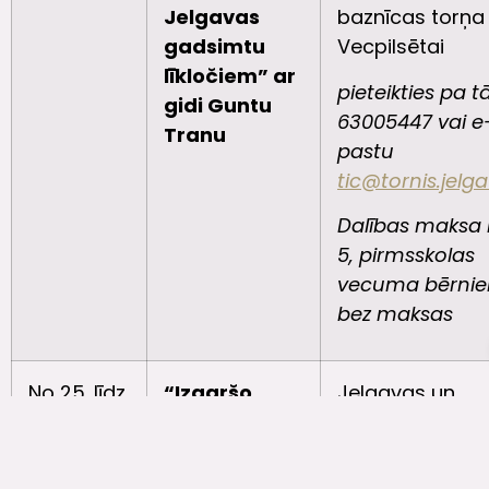
Jelgavas
baznīcas torņa 
gadsimtu
Vecpilsētai
līkločiem” ar
pieteikties pa tā
gidi Guntu
63005447 vai e
Tranu
pastu
tic@tornis.jelga
Dalības maksa
5, pirmsskolas
vecuma bērni
bez maksas
No 25. līdz
“Izgaršo
Jelgavas un
medus kūku
Jelgavas nova
31.
piedāvājumu
kafejnīcas
augustam
Jelgavā un