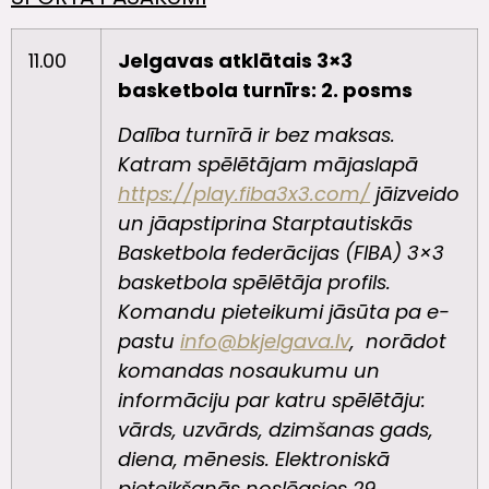
11.00
Jelgavas atklātais 3×3
basketbola turnīrs: 2. posms
Dalība turnīrā ir bez maksas.
Katram spēlētājam mājaslapā
https://play.fiba3x3.com/
jāizveido
un jāapstiprina Starptautiskās
Basketbola federācijas (FIBA) 3×3
basketbola spēlētāja profils.
Komandu pieteikumi jāsūta pa e-
pastu
info@bkjelgava.lv
, norādot
komandas nosaukumu un
informāciju par katru spēlētāju:
vārds, uzvārds, dzimšanas gads,
diena, mēnesis. Elektroniskā
pieteikšanās noslēgsies 29.