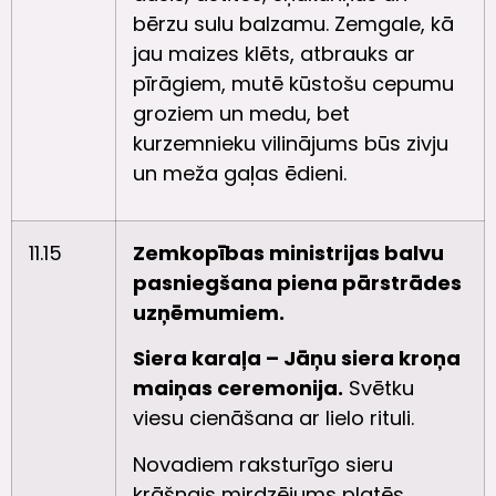
bērzu sulu balzamu. Zemgale, kā
jau maizes klēts, atbrauks ar
pīrāgiem, mutē kūstošu cepumu
groziem un medu, bet
kurzemnieku vilinājums būs zivju
un meža gaļas ēdieni.
11.15
Zemkopības ministrijas balvu
pasniegšana piena pārstrādes
uzņēmumiem.
Siera karaļa – Jāņu siera kroņa
maiņas ceremonija.
Svētku
viesu cienāšana ar lielo rituli.
Novadiem raksturīgo sieru
krāšņais mirdzējums platēs