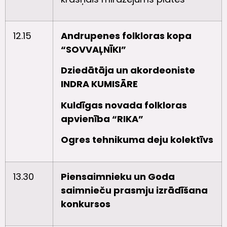
12.15
Andrupenes folkloras kopa
“SOVVAĻNĪKI”
Dziedātāja un akordeoniste
INDRA KUMISĀRE
Kuldīgas novada folkloras
apvienība “RIKA”
Ogres tehnikuma deju kolektīvs
13.30
Piensaimnieku un Goda
saimnieču prasmju izrādīšana
konkursos