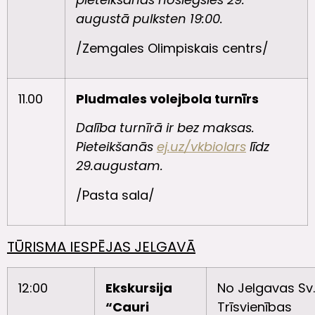
augustā pulksten 19:00.
/Zemgales Olimpiskais centrs/
11.00
Pludmales volejbola turnīrs
Dalība turnīrā ir bez maksas.
Pieteikšanās
ej.uz/vkbiolars
līdz
29.augustam.
/Pasta sala/
TŪRISMA IESPĒJAS JELGAVĀ
12:00
Ekskursija
No Jelgavas Sv.
“Cauri
Trīsvienības