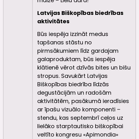
maize – Lielu dara!
Latvijas Biškopības biedrības
aktivitātes
Būs iespēja izzināt medus
tapšanas stāstu no
pirmsākumiem līdz gardajam
galaproduktam, būs iespēja
klātienē vērot dzīvās bites un bišu
stropus. Savukārt Latvijas
Biškopības biedrība līdzās
degustācijām un radošām
aktivitātēm, pasākumā ieradīsies
ar īpašu vizuālo komponenti –
stendu, kas septembrī ceļos uz
lielāko starptautisko biškopībai
veltīto kongresu «Apimondia»