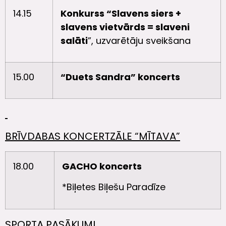
14.15
Konkurss “Slavens siers +
slavens vietvārds = slaveni
salāti
”, uzvarētāju sveikšana
15.00
“Duets Sandra” koncerts
BRĪVDABAS KONCERTZĀLE “MĪTAVA”
18.00
GACHO koncerts
*Biļetes Biļešu Paradīze
SPORTA PASĀKUMI