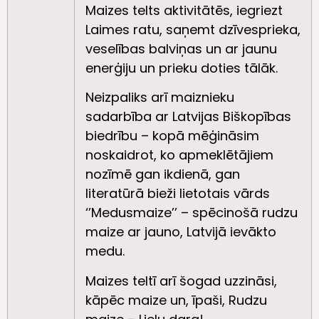
Maizes telts aktivitātēs, iegriezt
Laimes ratu, saņemt dzīvesprieka,
veselības balviņas un ar jaunu
enerģiju un prieku doties tālāk.
Neizpaliks arī maiznieku
sadarbība ar Latvijas Biškopības
biedrību – kopā mēģināsim
noskaidrot, ko apmeklētājiem
nozīmē gan ikdienā, gan
literatūrā bieži lietotais vārds
‘’Medusmaize’’ – spēcinošā rudzu
maize ar jauno, Latvijā ievākto
medu.
Maizes teltī arī šogad uzzināsi,
kāpēc maize un, īpaši, Rudzu