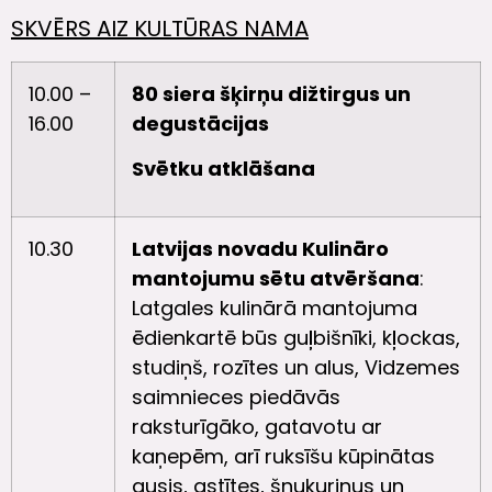
SKVĒRS AIZ KULTŪRAS NAMA
10.00 –
80 siera šķirņu dižtirgus un
16.00
degustācijas
Svētku atklāšana
10.30
Latvijas novadu Kulināro
mantojumu sētu atvēršana
:
Latgales kulinārā mantojuma
ēdienkartē būs guļbišnīki, kļockas,
studiņš, rozītes un alus, Vidzemes
saimnieces piedāvās
raksturīgāko, gatavotu ar
kaņepēm, arī ruksīšu kūpinātas
ausis, astītes, šņukuriņus un