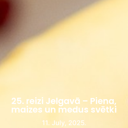
25. reizi Jelgavā – Piena,
maizes un medus svētki
11. July, 2025.