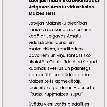
Latvijas maiznieku biedrības un
Jelgavas Amatu vidusskolas
Maizes telts
Latvijas Maiznieku biedrības
maizes ražošanas uzņēmumi
kopā ar Jelgavas Amatu
vidusskolas jaunajiem
maizniekiem, konditoriem,
pavāriem un viņu fantastisko
skolotāju Guntu Briedi arī šogad
kuplinās svētkus un pasniegs
apmeklētājiem pēdējo gadu
Maizes telts apmeklētāju
iecienītāko gardumu – desertu
‘’Rudzu rupjmaizes zupu’’.
Svētku viesi varēs piedalīties