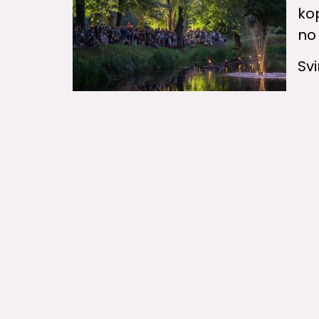
kop
no
Sv
Jelgavas Kultūras Nama Kases