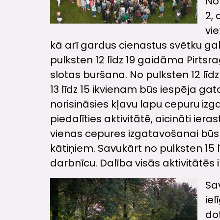
No 
2, 
vi
kā arī gardus cienastus svētku 
pulksten 12 līdz 19 gaidāma Pirtsr
slotas buršana. No pulksten 12 līdz
13 līdz 15 ikvienam būs iespēja gat
norisināsies kļavu lapu cepuru izg
piedalīties aktivitātē, aicināti ier
vienas cepures izgatavošanai bū
kātiņiem. Savukārt no pulksten 15 l
darbnīcu. Dalība visās aktivitātēs
Sav
iel
dot