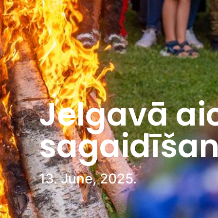
Jelgavā ai
sagaidīšanu
13. June, 2025.