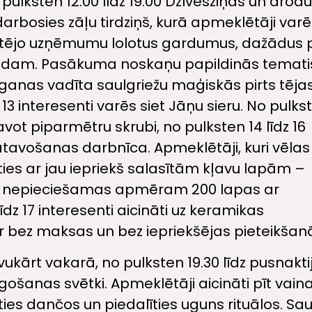
pulksten 12.00 līdz 19.00 Dzīvesziņas un aro
darbosies zāļu tirdziņš, kurā apmeklētāji varē
etējo uzņēmumu lolotus gardumus, dažādus p
galdam. Pasākuma noskaņu papildinās temat
aganas vadīta saulgriežu maģiskās pirts tēja
 13 interesenti varēs siet Jāņu sieru. No pulks
avot piparmētru skrubi, no pulksten 14 līdz 16
atavošanas darbnīca. Apmeklētāji, kuri vēlas
asties ar jau iepriekš salasītām kļavu lapām –
s nepieciešamas apmēram 200 lapas ar
īdz 17 interesenti aicināti uz keramikas
 ir bez maksas un bez iepriekšējas pieteikšan
ukārt vakarā, no pulksten 19.30 līdz pusnaktij
īgošanas svētki. Apmeklētāji aicināti pīt vai
ies dančos un piedalīties uguns rituālos. Sau