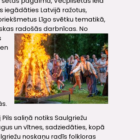
du sētas pagalmā, Vecpilsētas ielā
s iegādāties Latvijā ražotus,
riekšmetus Līgo svētku tematikā,
iskas radošās darbnīcas.
No
s
ten
ās.
 Pils saliņā notiks Saulgriežu
nagus un vītnes, sadziedāties, kopā
lgriežu noskaņu radīs folkloras