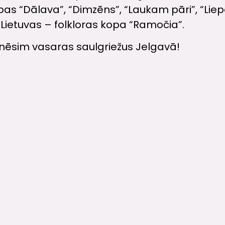
as “Dālava”, “Dimzēns”, “Laukam pāri”, “Liepā
 Lietuvas – folkloras kopa “Ramočia”.
inēsim vasaras saulgriežus Jelgavā!
ALL 
Contacts