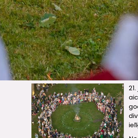
21.
aic
go
di
iel