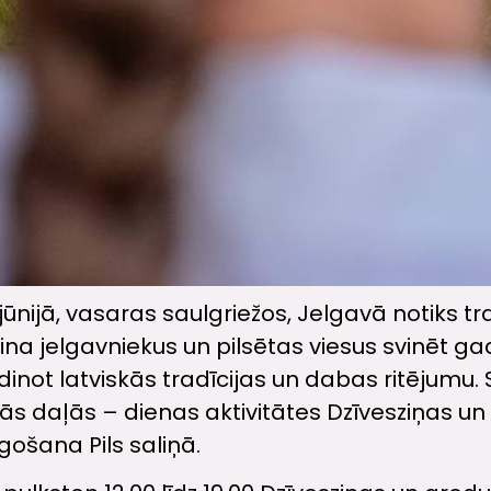
 jūnijā, vasaras saulgriežos, Jelgavā notiks t
ina jelgavniekus un pilsētas viesus svinēt g
dinot latviskās tradīcijas un dabas ritējumu
vās daļās – dienas aktivitātes Dzīvesziņas 
īgošana Pils saliņā.