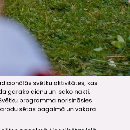
radicionālās svētku aktivitātes, kas
ada garāko dienu un īsāko nakti,
. Svētku programma norisināsies
un arodu sētas pagalmā un vakara