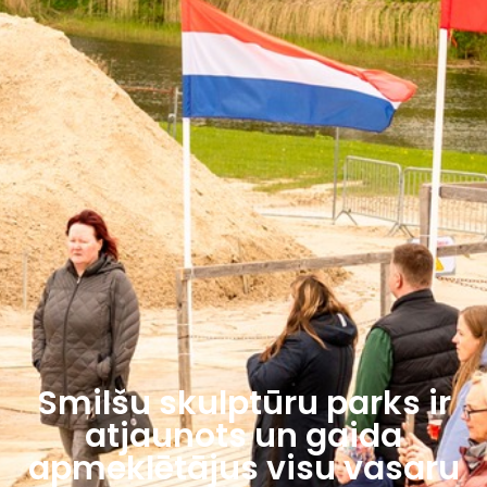
Smilšu skulptūru parks ir
atjaunots un gaida
apmeklētājus visu vasaru