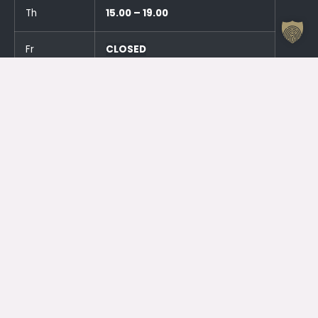
Th
15.00 – 19.00
Fr
CLOSED
Sa
CLOSED
Su
CLOSED
And an hour before the events!
Otrdien (23.06.) SLĒGTS
Trešdien (24.06.) SLĒGTS
Contacts
Jelgava House of Culture
Kr. Barona 6, Jelgava, LV – 3001
Attendant