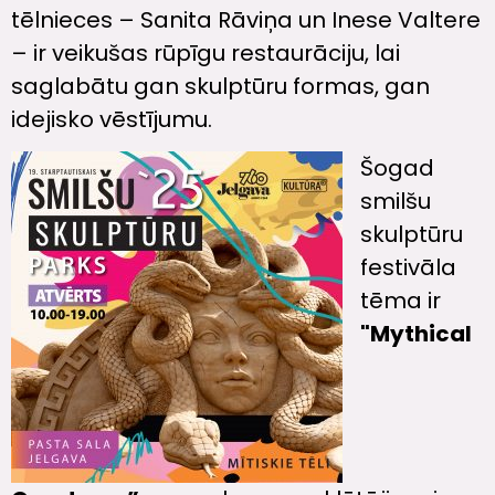
tēlnieces – Sanita Rāviņa un Inese Valtere
– ir veikušas rūpīgu restaurāciju, lai
saglabātu gan skulptūru formas, gan
idejisko vēstījumu.
Šogad
smilšu
skulptūru
festivāla
tēma ir
"Mythical