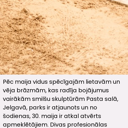
Pēc maija vidus spēcīgajām lietavām un
vēja brāzmām, kas radīja bojājumus
vairākām smilšu skulptūrām Pasta salā,
Jelgavā, parks ir atjaunots un no
šodienas, 30. maija ir atkal atvērts
apmeklētājiem. Divas profesionālas