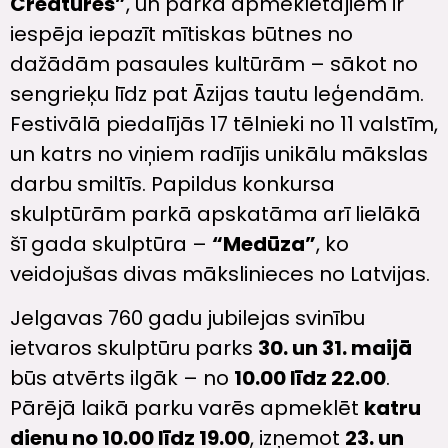
Creatures”
, un parka apmeklētājiem ir
iespēja iepazīt mītiskas būtnes no
dažādām pasaules kultūrām – sākot no
sengrieķu līdz pat Āzijas tautu leģendām.
Festivālā piedalījās 17 tēlnieki no 11 valstīm,
un katrs no viņiem radījis unikālu mākslas
darbu smiltīs. Papildus konkursa
skulptūrām parkā apskatāma arī lielākā
šī gada skulptūra –
“Medūza”
, ko
veidojušas divas mākslinieces no Latvijas.
Jelgavas 760 gadu jubilejas svinību
ietvaros skulptūru parks
30. un 31. maijā
būs atvērts ilgāk – no
10.00 līdz 22.00
.
Pārējā laikā parku varēs apmeklēt
katru
dienu no 10.00 līdz 19.00
, izņemot
23. un