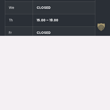
We
CLOSED
Th
15.00 – 19.00
Fr
CLOSED
Sa
CLOSED
Su
CLOSED
And an hour before the events!
Otrdien (23.06.) SLĒGTS
Trešdien (24.06.) SLĒGTS
Contacts