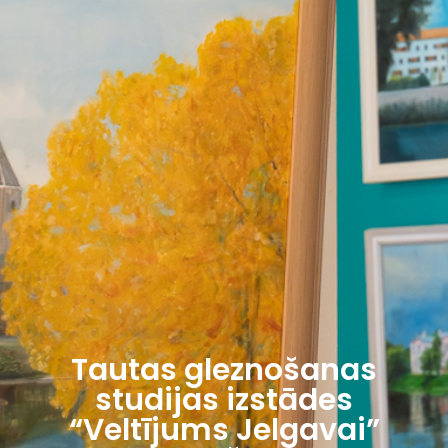
Tautas gleznošanas
studijas izstādes
“Veltījums Jelgavai”