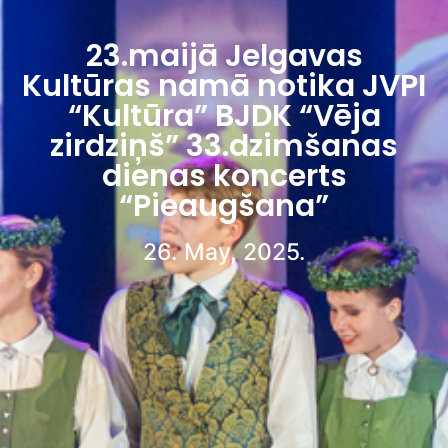
23.maijā Jelgavas
Kultūras namā notika JVPI
“Kultūra” BJDK “Vēja
zirdziņš” 33.dzimšanas
dienas koncerts
“Pieaugšana”
26. May, 2025.