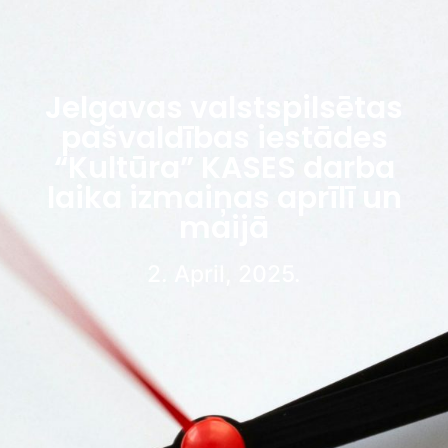
Jelgavas valstspilsētas
pašvaldības iestādes
“Kultūra” KASES darba
laika izmaiņas aprīlī un
maijā
2. April, 2025.