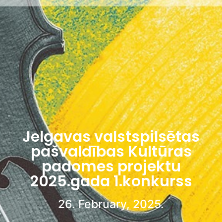
Jelgavas valstspilsētas
pašvaldības Kultūras
padomes projektu
2025.gada 1.konkurss
26. February, 2025.