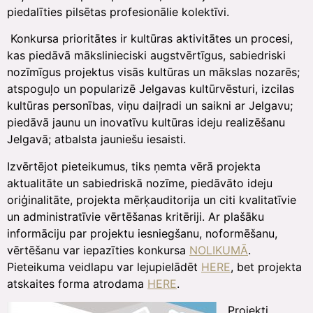
piedalīties pilsētas profesionālie kolektīvi.
Konkursa prioritātes ir kultūras aktivitātes un procesi,
kas piedāvā mākslinieciski augstvērtīgus, sabiedriski
nozīmīgus projektus visās kultūras un mākslas nozarēs;
atspoguļo un popularizē Jelgavas kultūrvēsturi, izcilas
kultūras personības, viņu daiļradi un saikni ar Jelgavu;
piedāvā jaunu un inovatīvu kultūras ideju realizēšanu
Jelgavā; atbalsta jauniešu iesaisti.
Izvērtējot pieteikumus, tiks ņemta vērā projekta
aktualitāte un sabiedriskā nozīme, piedāvāto ideju
oriģinalitāte, projekta mērķauditorija un citi kvalitatīvie
un administratīvie vērtēšanas kritēriji. Ar plašāku
informāciju par projektu iesniegšanu, noformēšanu,
vērtēšanu var iepazīties konkursa
NOLIKUMĀ
.
Pieteikuma veidlapu var lejupielādēt
HERE
, bet projekta
atskaites forma atrodama
HERE
.
Projekti