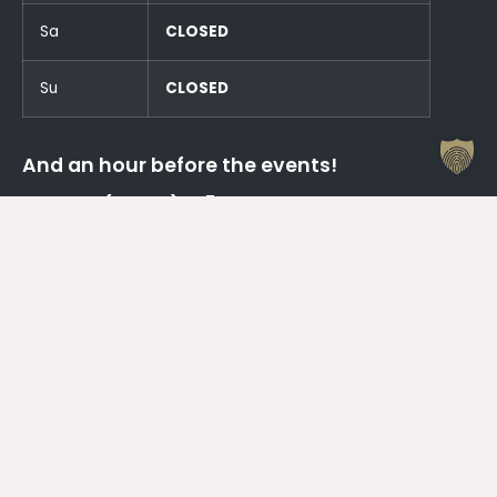
Sa
CLOSED
Su
CLOSED
And an hour before the events!
Otrdien (23.06.) SLĒGTS
Trešdien (24.06.) SLĒGTS
Contacts
Jelgava House of Culture
Kr. Barona 6, Jelgava, LV – 3001
Attendant
+371 63005432
Working Hours Of The Jelgava House Of Culture
Mo
08.00 – 19.00