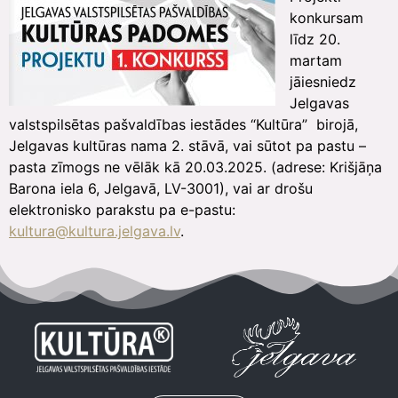
konkursam
līdz 20.
martam
jāiesniedz
Jelgavas
valstspilsētas pašvaldības iestādes “Kultūra” birojā,
Jelgavas kultūras nama 2. stāvā, vai sūtot pa pastu –
pasta zīmogs ne vēlāk kā 20.03.2025. (adrese: Krišjāņa
Barona iela 6, Jelgavā, LV-3001), vai ar drošu
elektronisko parakstu pa e-pastu:
kultura@kultura.jelgava.lv
.