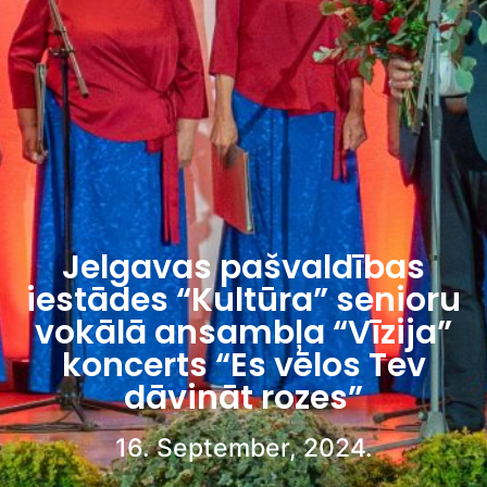
Jelgavas pašvaldības
iestādes “Kultūra” senioru
vokālā ansambļa “Vīzija”
koncerts “Es vēlos Tev
dāvināt rozes”
16. September, 2024.