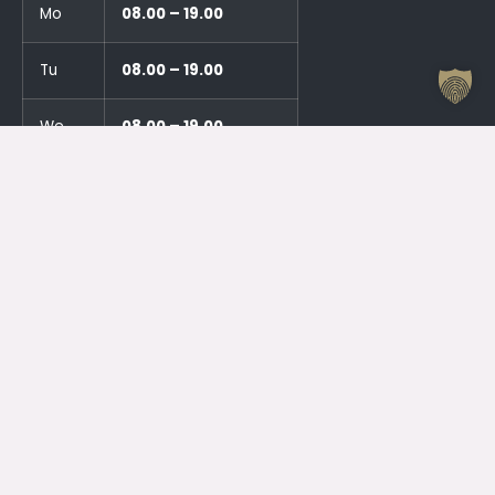
Mo
08.00 – 19.00
Tu
08.00 – 19.00
We
08.00 – 19.00
Th
08.00 – 19.00
Fr
08.00 – 19.00
Sa
10.00 – 15.00
Su
CLOSED
During events, the House of
Culture may also be open
outside the specified hours.