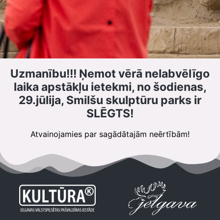
Uzmanību!!! Ņemot vērā nelabvēlīgo
laika apstākļu ietekmi, no šodienas,
29.jūlija, Smilšu skulptūru parks ir
SLĒGTS!
Atvainojamies par sagādātajām neērtībām!